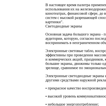
В настоящее время палитра примене
использования их на железнодорожны
кинотеатрах, финансовой сфере, до
систем с высокой разрешающей спос
картинки".
Светодиодные экраны
Основная задача большого экрана -
аудитории, которую, согласно после
воспринимать в неограниченном объ
Электронные световые табло, воспр
эффективны при проведении массов
и коммерческих акций, праздников, 
большие экраны, движимы только од
зрелище, сравнимое по эмоционально
Электронные светодиодные экраны 
другими средствами наружной рекла
• прекрасное качество воспроизведен
• высокий уровень коммуникативнос
• небольшое энергопотребление;