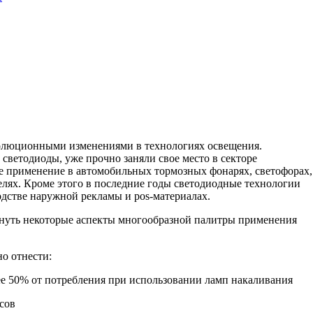
волюционными изменениями в технологиях освещения.
 светодиоды, уже прочно заняли свое место в секторе
е применение в автомобильных тормозных фонарях, светофорах,
елях. Кроме этого в последние годы светодиодные технологии
одстве наружной рекламы и pos-материалах.
онуть некоторые аспекты многообразной палитры применения
о отнести:
лее 50% от потребления при использовании ламп накаливания
асов