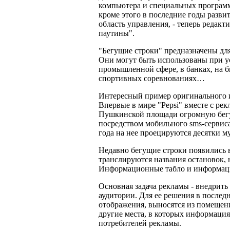
компьютера и специальных програм
кроме этого в последние годы разв
область управления, - теперь редак
паутины".
"Бегущие строки" предназначены дл
Они могут быть использованы при ус
промышленной сфере, в банках, на б
спортивных соревнованиях…
Интересный пример оригинального и
Впервые в мире "Pepsi" вместе с ре
Пушкинской площади огромную бегу
посредством мобильного sms-сервиса 
года на нее проецируются десятки м
Недавно бегущие строки появились 
транслируются названия остановок,
Информационные табло и информац
Основная задача рекламы - внедрит
аудитории. Для ее решения в последн
отображения, выносятся из помещен
другие места, в которых информаци
потребителей рекламы.