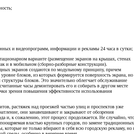
ность;
нных и видеопрограмм, информации и рекламы 24 часа в сутки;
стационарном варианте (размещение экранов на крышах, стенах
ак и в мобильном (сборно-разборные конструкции).
дных экранов создаются по модульному принципу, причем
 уровне блоков, из которых формируется поверхность экрана, но
 структуры блоков. Это значительно облегчает обслуживание
в считанные часы демонтировать его и собирать в другом месте
точки зрения повышения эффективности использования
ов, растяжек над проезжей частью улиц и проспектов уже
чатление, они занавешивают и закрывают от обозрения
да и, к сожалению, этот процесс продолжается. Не случайно, чт
, поощряемая властью крупных городов, по замене традиционных
, которые не только вбирают в себя всю городскую рекламу, но 
ой среды, особенно в вечернее время.