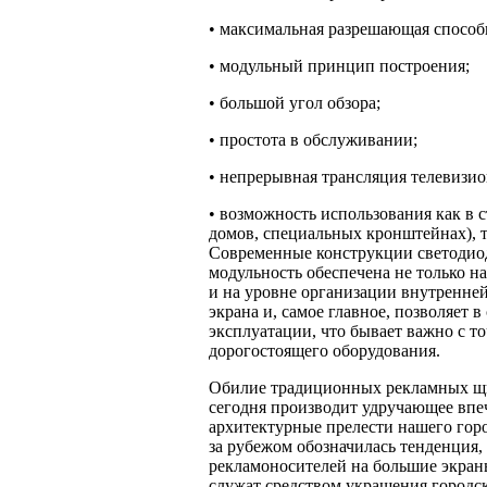
• максимальная разрешающая способ
• модульный принцип построения;
• большой угол обзора;
• простота в обслуживании;
• непрерывная трансляция телевизио
• возможность использования как в 
домов, специальных кронштейнах), т
Современные конструкции светодио
модульность обеспечена не только на
и на уровне организации внутренней
экрана и, самое главное, позволяет 
эксплуатации, что бывает важно с 
дорогостоящего оборудования.
Обилие традиционных рекламных щит
сегодня производит удручающее впе
архитектурные прелести нашего горо
за рубежом обозначилась тенденция
рекламоносителей на большие экраны
служат средством украшения городск