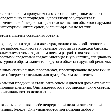
бсолютно новым продуктом на отечественном рынке освещения.
осредственно светодиодов), управляющего устройства и
начение такой подсветки - для подсвечивания объектов наружно
рхитектурной, интерьерной, и ландшафтной подсветки.
етом в системе освещения объекта.
к, подсветки зданий и автострад можно с высокой точностью
тем выбора количества и режимов работы светодиодов базовых
ждым элементом с заданным цветом разрабатывается своя
простыми средствами создать многоцветную картину, специально
ктурного образа здания или другого объекта наружной рекламы.
отанным специальным программам, проектирование подсветки на
 дизайнером специально для нужд объекта освещения.
ламной продукции стали лайт-боксы и дисплеи (pos-материалы)
диодные элементы. Они выделяются в обстановке ярким светом,
 оригинальностью исполнения
ожность сочетания в себе непрерывной подачи оперативной
кламных блоков. Они управляются при помощи любого