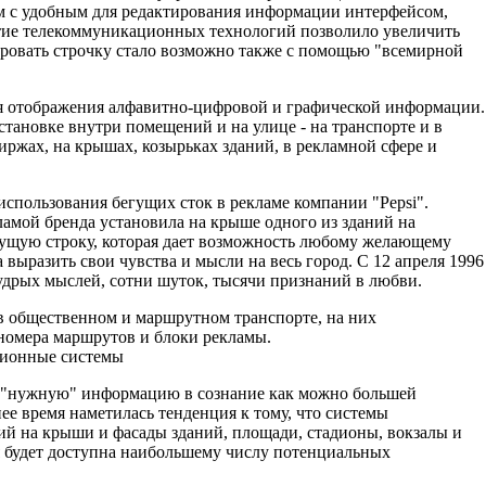
м с удобным для редактирования информации интерфейсом,
итие телекоммуникационных технологий позволило увеличить
тировать строчку стало возможно также с помощью "всемирной
я отображения алфавитно-цифровой и графической информации.
тановке внутри помещений и на улице - на транспорте и в
иржах, на крышах, козырьках зданий, в рекламной сфере и
спользования бегущих сток в рекламе компании "Pepsi".
кламой бренда установила на крыше одного из зданий на
щую строку, которая дает возможность любому желающему
выразить свои чувства и мысли на весь город. С 12 апреля 1996
удрых мыслей, сотни шуток, тысячи признаний в любви.
в общественном и маршрутном транспорте, на них
 номера маршрутов и блоки рекламы.
ионные системы
ь "нужную" информацию в сознание как можно большей
ее время наметилась тенденция к тому, что системы
ий на крыши и фасады зданий, площади, стадионы, вокзалы и
я будет доступна наибольшему числу потенциальных