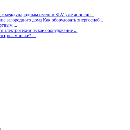
нд с международным именем SLV уже анонсир...
ие загородного дома Как оборудовать энергоснаб...
тным ...
я электротехническое оборудование ...
ектролампочке? ...
ы