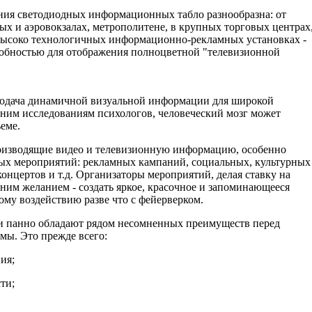
ния светодиодных информационных табло разнообразна: от
х и аэровокзалах, метрополитене, в крупных торговых центрах
 высоко технологичных информационно-рекламных установках -
обностью для отображения полноцветной "телевизионной
 подача динамичной визуальной информации для широкой
дним исследованиям психологов, человеческий мозг может
еме.
оизводящие видео и телевизионную информацию, особенно
ых мероприятий: рекламных кампаний, социальных, культурных
концертов и т.д. Организаторы мероприятий, делая ставку на
ним желанием - создать яркое, красочное и запоминающееся
му воздействию разве что с фейерверком.
и панно обладают рядом несомненных преимуществ перед
мы. Это прежде всего:
ия;
ти;