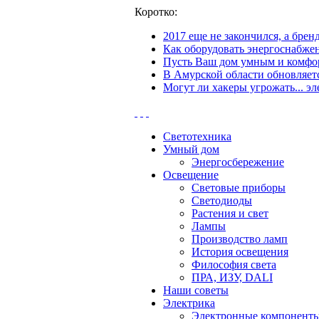
Коротко:
2017 еще не закончился, а бре
Как оборудовать энергоснабжен
Пусть Ваш дом умным и комфор
В Амурской области обновляетс
Могут ли хакеры угрожать... эл
Светотехника
Умный дом
Энергосбережение
Освещение
Световые приборы
Светодиоды
Растения и свет
Лампы
Производство ламп
История освещения
Философия света
ПРА, ИЗУ, DALI
Наши советы
Электрика
Электронные компонент