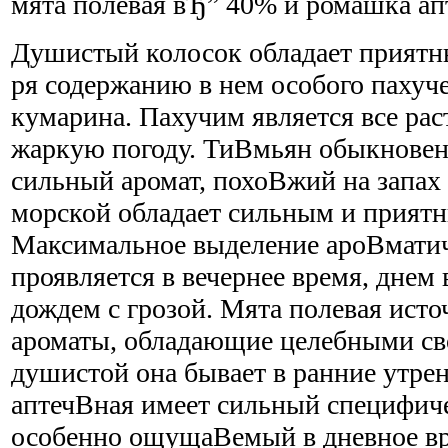
мята полевая вЂ” 40% и ромашка ап
Душистый колосок обладает приятн
ря содержанию в нем особого пахуч
кумарина. Пахучим является все рас
жаркую погоду. ТиВ­мьян обыкновен
сильный аромат, похоВ­жий на запа
морской обладает сильным и прият
Максимальное выделение ароВ­мати
проявляется в вечернее время, днем
дождем с грозой. Мята полевая исто
ароматы, обладающие целебными св
душистой она бывает в ранние утре
аптечВ­ная имеет сильный специфич
особенно ощущаВ­емый в дневное в