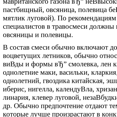
мавританского газона вЂ” неВ­высок
пастбищный, овсяница, полевица бе
мятлик луговой). По рекомендациям
специалистов в травосмеси должны 
овсяницы и полевицы.
В состав смеси обычно включают до
воцветущих летников, обычно отно
виВ­ды и формы вЂ” смолевка, лен к
однолетние маки, васильки, кларки
однолетний, гвоздика китайская, э
иберис, нигелла, календуВ­ла, хриза
линария, клевер луговой, незаВ­будк
др. Обычно предпочтение отдают те
которые лучше произрастают в конк