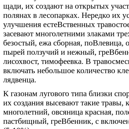
щади, их создают на открытых участ
полянах в лесопарках. Нередко их у
улучшения естеВ­ственных травостое
засевают многолетними злаками трех
безостый, ежа сборная, поВ­левица, 
пырей ползучий и нежный, греВ­бен
лисохвост, тимофеевка. В травосмес
включать небольшое количество кле
лядвенца.
К газонам лугового типа близки спо
их создания высевают такие травы, 
многолетний, овсяница красная, пол
пастбищный, греВ­бенник, с включе