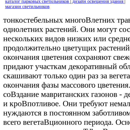
каталог парковых светильников
|
дизайн освещения здания
|
магазин светильников
тонкостебельных многоВ­летних тра
однолетних растений. Они могут сос
нескольких видов низких или средн
продолжительно цветущих растений,
окончания цветения сохраняют свеж
придают участкам декоративный обл
скашивают только один раз за веге
окончания фазы массового цветения
соВ­здание мавританских газонов - 
и кроВ­потливое. Они требуют немал
нуждаются в постоянном заботливом
всего вегетаВ­ционного периода. Ос