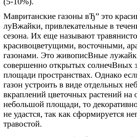
(5-10%).
Мавританские газоны вЂ” это крас
луВ­жайки, привлекательные в течени
сезона. Их еще называют травянист
красивоцветущими, восточными, ар
газонами. Это живописВ­ные лужайк
совершенно открытых солнечВ­ных 
площади пространствах. Однако есл
газон устроить в виде отдельных не
вкраплений цветочных растений на 
небольшой площади, то декоративно
не удастся, так как сформируется н
травостой.