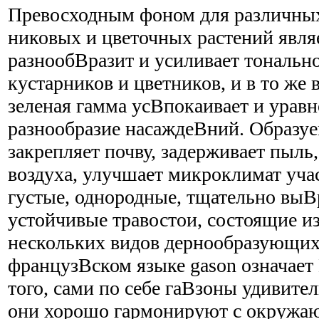
Превосходным фоном для различных
никовых и цветочных растений являе
разнообВ­разит и усиливает тонально
кустарников и цветников, и в то же 
зеленая гамма усВ­покаивает и урав
разнообразие насаждеВ­ний. Образу
закрепляет почву, задерживает пыль
воздуха, улучшает микроклимат учас
густые, однородные, тщательно выВ
устойчивые травостои, состоящие из
нескольких видов дернообразующих
французВ­ском языке gason означае
того, сами по себе гаВ­зоны удивите
они хорошо гармонируют с окружа