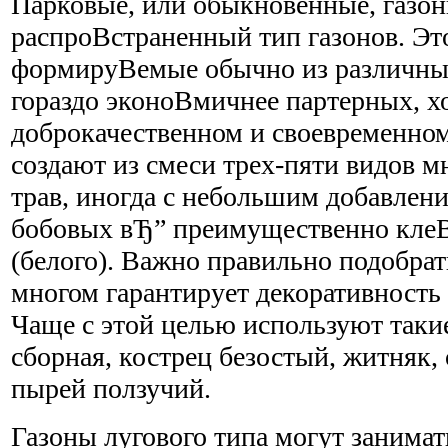
Парковые, или обыкновенные, газон
распроВ­страненный тип газонов. Эт
формируВ­емые обычно из различны
гораздо эконоВ­мичнее партерных, х
доброкачественном и своевременном
создают из смеси трех-пяти видов м
трав, иногда с небольшим добавлен
бобовых вЂ” преимущественно клеВ­
(белого). Важно правильно подобрать
многом гарантирует декоративность 
Чаще с этой целью используют такие
сборная, кострец безостый, житняк, 
пырей ползучий.
Газоны лугового типа могут занима