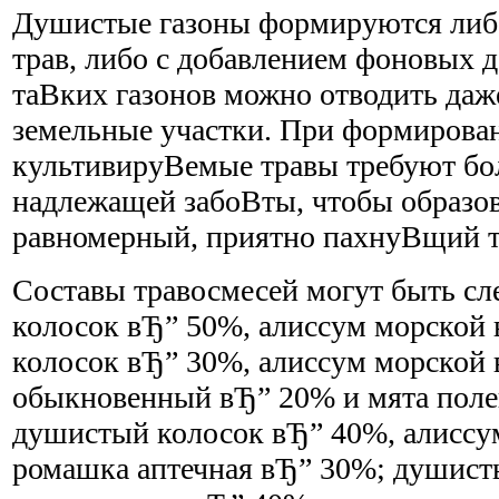
Душистые газоны формируются либ
трав, либо с добавлением фоновых 
таВ­ких газонов можно отводить да
земельные участки. При формирова
культивируВ­емые травы требуют б
надлежащей забоВ­ты, чтобы образов
равномерный, приятно пахнуВ­щий т
Составы травосмесей могут быть 
колосок вЂ” 50%, алиссум морской
колосок вЂ” 30%, алиссум морской
обыкновенный вЂ” 20% и мята поле
душистый колосок вЂ” 40%, алиссу
ромашка аптечная вЂ” 30%; душист