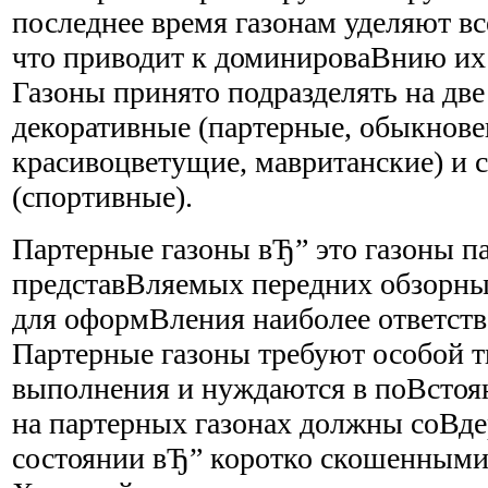
последнее время газонам уделяют в
что приводит к доминироваВ­нию их 
Газоны принято подразделять на дв
декоративные (партерные, обыкнове
красивоцветущие, мавританские) и 
(спортивные).
Партерные газоны вЂ” это газоны п
представВ­ляемых передних обзорны
для оформВ­ления наиболее ответств
Партерные газоны требуют особой 
выполнения и нуждаются в поВ­стоя
на партерных газонах должны соВ­д
состоянии вЂ” коротко скошенными