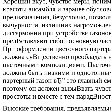
Хороший вкус, чувство меры, пони
красоты ансамбля и заранее обуслов
предназначения, безусловно, позвол
вычурности, излишних нагроможден
дисгармонии при устройстве газоно
предВ­ставляют собой основную част
При оформлении цветочного партера
должна суВ­щественно преобладать 
цветочными композициями. Цветочн
должны быть низкими и однотонным
партерный газон вЂ” это главный см
поэтому он должен вызыВ­вать чувс
простоты и вместе с тем парадВ­ност
Высокие требования, предъявляемые