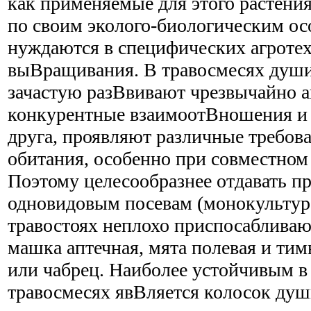
как применяемые для этого растени
по своим эколого-биологическим ос
нуждаются в специфических агроте
выВ­ращивания. В травосмесях души
зачастую разВ­вивают чрезвычайно 
конкурентные взаимоотВ­ношения и 
друга, проявляют различные требов
обитания, особенно при совместном
Поэтому целесообразнее отдавать пр
одновидовым посевам (монокультур
травостоях неплохо приспосабливают
машка аптечная, мята полевая и ти
или чабрец. Наиболее устойчивым в
травосмесях явВ­ляется колосок ду