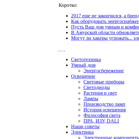
Коротко:
2017 еще не закончился, а бре
Как оборудовать энергоснабжен
Пусть Ваш дом умным и комфор
В Амурской области обновляетс
Могут ли хакеры угрожать... эл
Светотехника
Умный дом
Энергосбережение
Освещение
Световые приборы
Светодиоды
Растения и свет
Лампы
Производство ламп
История освещения
Философия света
ПРА, ИЗУ, DALI
Наши советы
Электрика
Электронные компонент