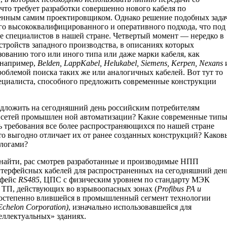
то требует разработки совершенно нового кабеля по
ленным самим проектировщиком. Однако решение подобных зада
ого высококвалифицированного и оперативного подхода, что под
е специалистов в нашей стране. Четвертый момент — нередко в
устройств западного производства, в описаниях которых
ованию того или иного типа или даже марки кабеля, как
(например,
Belden, LappKabel, Helukabel, Siemens, Kerpen, Nexans
проблемой поиска таких же или аналогичных кабелей. Вот тут то
ециалиста, способного предложить современные конструкции
едложить на сегодняшний день российским потребителям
ля сетей промышлен ной автоматизации? Какие современные тип
ь требования все более распространяющихся по нашей стране
 выгодно отличает их от ранее созданных конструкций? Каков
алогами?
 найти, рас смотрев разработанные и производимые НПП
терфейсных кабелей для распространенных на сегодняшний ден
рфейс
RS485
, ЦПС с физическим уровнем по стандарту МЭК
 ТП, действующих во взрывоопасных зонах (
Profibus PA и
 постепенно влившейся в промышленный сегмент технологии
Echelon Corporation)
, изначально использовавшейся для
теллектуальных» зданиях.