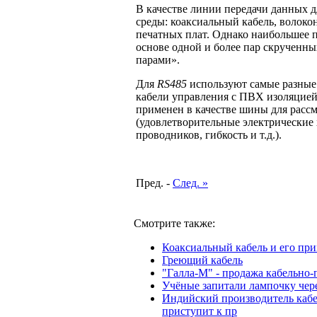
В качестве линии передачи данных 
среды: коаксиальный кабель, волоко
печатных плат. Однако наибольшее 
основе одной и более пар скрученн
парами».
Для
RS485
используют самые разные
кабели управления с ПВХ изоляцией
применен в качестве шины для расс
(удовлетворительные электрические 
проводников, гибкость и т.д.).
Пред. -
След. »
Смотрите также:
Коаксиальный кабель и его пр
Греющий кабель
"Галла-М" - продажа кабельно
Учёные запитали лампочку чер
Индийский производитель кабел
приступит к пр