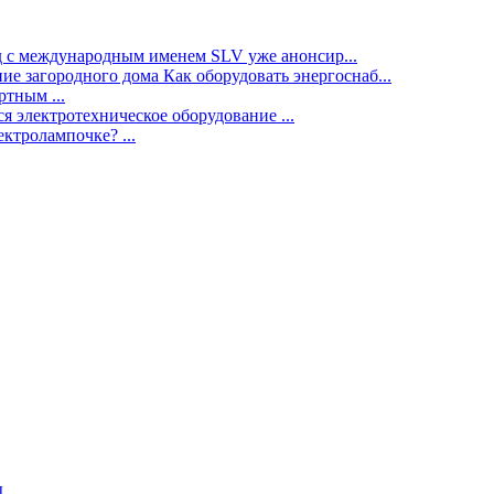
нд с международным именем SLV уже анонсир...
ие загородного дома Как оборудовать энергоснаб...
тным ...
я электротехническое оборудование ...
ектролампочке? ...
ы