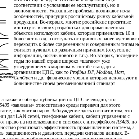
соответствии с условиями ее эксплуатации), но и
экономичности. Указанные проблемы возникают из-за
особенностей, присущих российскому рынку кабельной
продукции. Во-первых, многие российские проектные
институты в своих разработках для промышленных
объектов используют кабели, которые применялись 10 и
более лет назад, а отступать от принятых ранее «уставов» 
переходить к более современным и совершенным типам н
считают нужным по различным причинам (отсутствие
информации, боязнь нового и т.п.). Во-вторых, последние
годы по нашей стране широко «шагают» уже
утвердившиеся в мировом масштабе стандарты
организации ЦПС, как то
Profibus DP, Modbus, Hart,
CanOpen
и др., физические уровни которых используют в
большинстве своем рекомендованный стандарт
 а также из обзора публикаций по ЦПС очевидно, что
S485
«завязаны» относительно среды передачи для этого
ятие, как «витая пара». Заблуждение здесь состоит в том, что
ории для LAN сетей, телефонные кабели, кабели управления с
ют право на использование в системах с интерфейсом
RS485
, но
лностью реализовать эффективность промышленной системы, а
сть, защищенность и дальность передачи сигналов данных. В-
, в которых необходимо использовать линию передачи со