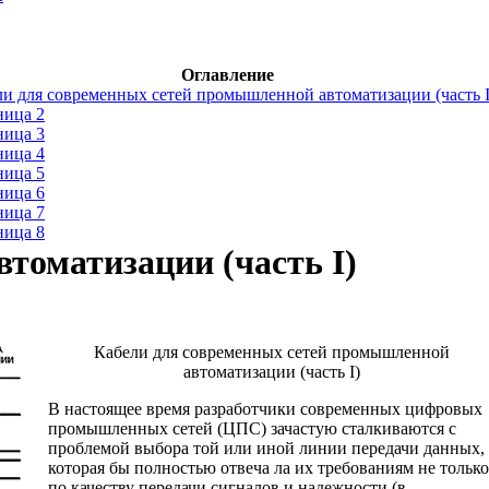
Оглавление
и для современных сетей промышленной автоматизации (часть I
ница 2
ница 3
ница 4
ница 5
ница 6
ница 7
ница 8
томатизации (часть I)
Кабели для современных сетей промышленной
автоматизации (часть I)
В настоящее время разработчики современных цифровых
промышленных сетей (ЦПС) зачастую сталкиваются с
проблемой выбора той или иной линии передачи данных,
которая бы полностью отвеча ла их требованиям не только
по качеству передачи сигналов и надежности (в