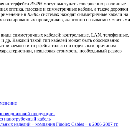
для интерфейса
RS485
могут выступать совершенно различные
нная оптика, плоские и симметричные кабели, а также дорожки
применение в
RS485
системах находят симметричные кабели на
ых изолированных проводников, жаргонно называемых «витыми
 виды симметричных кабелей: контрольные, LAN, телефонные,
 и др. Каждый такой тип кабелей может быть обоснованно
матриваемого интерфейса только по отдельным причинам
характеристики, невысокая стоимость, необходимый размер
именение
-проводниковой продукции.
ез нанотрубочный кабель
ьных изделий – компания Finolex Cables – в 2006-2007 гг.