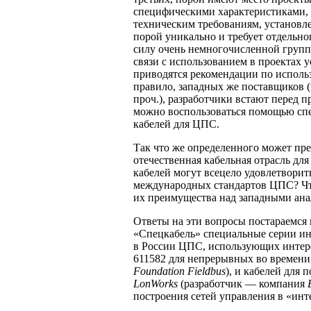
специфическими характеристиками, ч
техническим требованиям, установ
порой уникально и требует отдельн
силу очень немногочисленной групп
связи с использованием в проектах 
приводятся рекомендации по использ
правило, западных же поставщиков 
проч.), разработчики встают перед 
можно воспользоваться помощью сп
кабелей для ЦПС.
Так что же определенного может пр
отечественная кабельная отрасль д
кабелей могут всецело удовлетворит
международных стандартов ЦПС? Что
их преимущества над западными ан
Ответы на эти вопросы постараемся
«Спецкабель» специальные серии ин
в России ЦПС, использующих инте
611582 для непрерывных во времени
Foundation Fieldbus
), и кабелей для
LonWorks
(разработчик — компания
построения сетей управления в «ин