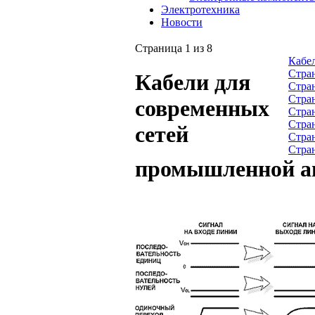
Электротехника
Новости
Страница 1 из 8
Кабел
Стра
Кабели для
Стра
Стра
современных
Стра
Стра
сетей
Стра
Стра
промышленной ав