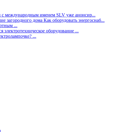
нд с международным именем SLV уже анонсир...
ие загородного дома Как оборудовать энергоснаб...
тным ...
я электротехническое оборудование ...
ектролампочке? ...
ы