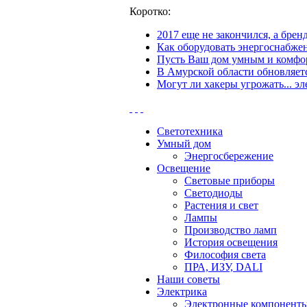
Коротко:
2017 еще не закончился, а бре
Как оборудовать энергоснабжен
Пусть Ваш дом умным и комфор
В Амурской области обновляетс
Могут ли хакеры угрожать... эл
Светотехника
Умный дом
Энергосбережение
Освещение
Световые приборы
Светодиоды
Растения и свет
Лампы
Производство ламп
История освещения
Философия света
ПРА, ИЗУ, DALI
Наши советы
Электрика
Электронные компонент