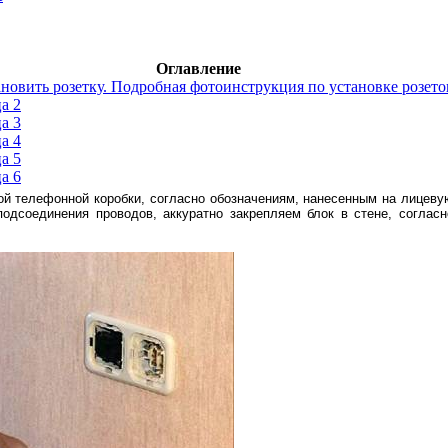
Оглавление
ановить розетку. Подробная фотоинструкция по установке розето
а 2
а 3
а 4
а 5
а 6
ой телефонной коробки, согласно обозначениям, нанесенным на лицеву
подсоединения проводов, аккуратно закрепляем блок в стене, согласн