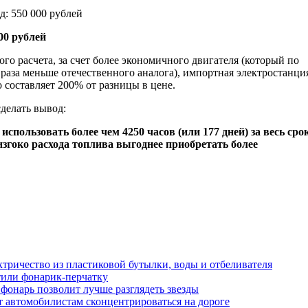
д: 550 000 рублей
000 рублей
ого расчета, за счет более экономичного двигателя (который по
 раза меньше отечественного аналога), импортная электростанци
о составляет 200% от разницы в цене.
делать вывод:
спользовать более чем 4250 часов (или 177 дней) за весь сро
низгоко расхода топлива выгоднее приобретать более
тричество из пластиковой бутылки, воды и отбеливателя
тили фонарик-перчатку
онарь позволит лучше разглядеть звезды
т автомобилистам сконцентрироваться на дороге