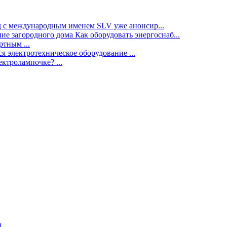
нд с международным именем SLV уже анонсир...
ие загородного дома Как оборудовать энергоснаб...
тным ...
я электротехническое оборудование ...
ектролампочке? ...
ы