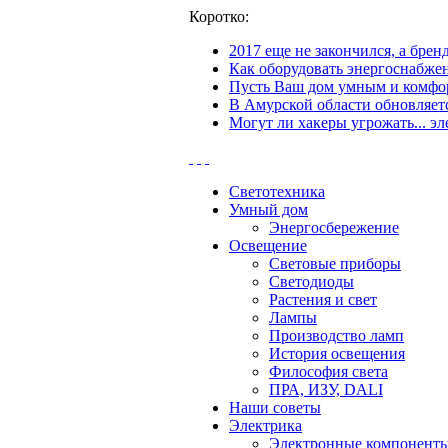
Коротко:
2017 еще не закончился, а бре
Как оборудовать энергоснабжен
Пусть Ваш дом умным и комфор
В Амурской области обновляетс
Могут ли хакеры угрожать... эл
Светотехника
Умный дом
Энергосбережение
Освещение
Световые приборы
Светодиоды
Растения и свет
Лампы
Производство ламп
История освещения
Философия света
ПРА, ИЗУ, DALI
Наши советы
Электрика
Электронные компонент