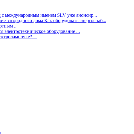
нд с международным именем SLV уже анонсир...
ие загородного дома Как оборудовать энергоснаб...
тным ...
я электротехническое оборудование ...
ектролампочке? ...
ы