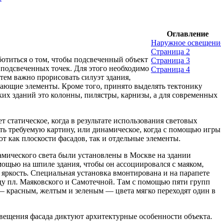
Оглавление
Наружное освещени
Страница 2
ботиться о том, чтобы подсвеченный объект
Страница 3
 подсвеченных точек. Для этого необходимо
Страница 4
тем важно прорисовать силуэт здания,
ающие элементы. Кроме того, принято выделять тектонику
ских зданий это колонны, пилястры, карнизы, а для современных
 статическое, когда в результате использования световых
ать требуемую картину, или динамическое, когда с помощью игры
ют как плоскости фасадов, так и отдельные элементы.
мического света были установлены в Москве на здании
мощью на шпиле здания, чтобы он ассоциировался с маяком,
 яркость. Специальная установка вмонтирована и на парапете
ду пл. Маяковского и Самотечной. Там с помощью пяти групп
 — красным, желтым и зеленым — цвета мягко переходят один в
свещения фасада диктуют архитектурные особенности объекта.