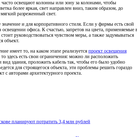
 часто освещают колонны или зону за колонами, чтобы
етка более яркая, свет направлен вниз, таким образом, до
 мягкий разреженный свет.
значение и для корпоративного стиля. Если у фирмы есть свой
в освещении офиса. К счастью, запретов на цвета, применяемые 
 стоит руководствоваться чувством меры, а также задумываться
я объект.
ние имеет то, на каком этапе реализуется
проект освещения
, то здесь есть свои ограничения: можно ли расположить
 вид здания, проложить кабель так, чтобы его было удобно
едется для строящегося объекта, эти проблемы решить гораздо
кт с авторами архитектурного проекта.
скове планируют потратить 3,4 млн рублей