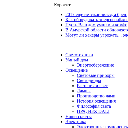
Коротко:
2017 еще не закончился, а бре
Как оборудовать энергоснабжен
Пусть Ваш дом умным и комфор
В Амурской области обновляетс
Могут ли хакеры угрожать... эл
Светотехника
Умный дом
Энергосбережение
Освещение
Световые приборы
Светодиоды
Растения и свет
Лампы
Производство ламп
История освещения
Философия света
ПРА, ИЗУ, DALI
Наши советы
Электрика
Электронные компонент