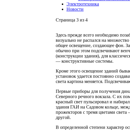
Электротехника
Новости
Страница 3 из 4
Здесь прежде всего необходимо поза
визуально не распался на множество
общее освещение, создающее фон. За
обычно при этом подсвечивают венч
(конструкции здания), для классиче
— конструктивные системы.
Кроме этого освещение зданий бывает
установок удается постоянно создав
света картина меняется. Подсвечива
Первые приборы для получения дина
Северного речного вокзала. С их по
красный свет пульсировал и набирал
здания ГАИ на Садовом кольце, меж
прожекторов с тремя цветами света
другой.
В определенной степени характер о