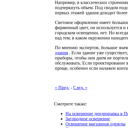
Например, в классических строениях
подчеркнуть объем. Под сводом подсв
первых этажей здания доходит более
Световое оформление имеет большое 
фирменный цвет, он используется и 
городском освещении, нет. Но всегда
над тем, в каком окружении находитс
По мнению экспертов, большое значе
здания
. Если здание уже существует
приборы, чтобы они днем не портили
обслуживать. Если проектирование в
проще, особенно если налажен конта
« Пред.
-
След. »
Смотрите также:
На освещение дендропарка в П
Загородное освещение
Освещение магазинов одежды