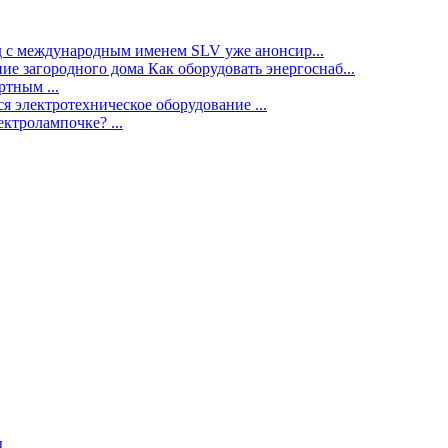
нд с международным именем SLV уже анонсир...
ие загородного дома Как оборудовать энергоснаб...
тным ...
я электротехническое оборудование ...
ектролампочке? ...
ы