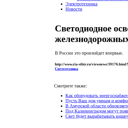
Электротехника
Новости
Светодиодное осв
железнодорожных
В России это произойдет впервые.
http://www.ria-sibir.ru/viewnews/39176.html
Светотехника
Смотрите также:
Как оборудовать энергоснабже
Пусть Ваш дом умным и комф
В Амурской области обновляет
Под Калининградом могут появ
Свет будет вырабатывать кише