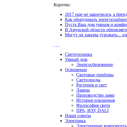
Коротко:
2017 еще не закончился, а бре
Как оборудовать энергоснабжен
Пусть Ваш дом умным и комфор
В Амурской области обновляетс
Могут ли хакеры угрожать... эл
Светотехника
Умный дом
Энергосбережение
Освещение
Световые приборы
Светодиоды
Растения и свет
Лампы
Производство ламп
История освещения
Философия света
ПРА, ИЗУ, DALI
Наши советы
Электрика
Электронные компонент