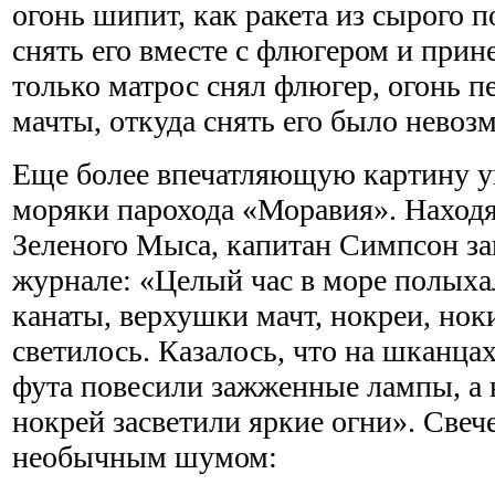
огонь шипит, как ракета из сырого 
снять его вместе с флюгером и прин
только матрос снял флюгер, огонь п
мачты, откуда снять его было невоз
Еще более впечатляющую картину ув
моряки парохода «Моравия». Находя
Зеленого Мыса, капитан Симпсон за
журнале: «Целый час в море полых
канаты, верхушки мачт, нокреи, ноки
светилось. Казалось, что на шканца
фута повесили зажженные лампы, а 
нокрей засветили яркие огни». Све
необычным шумом: