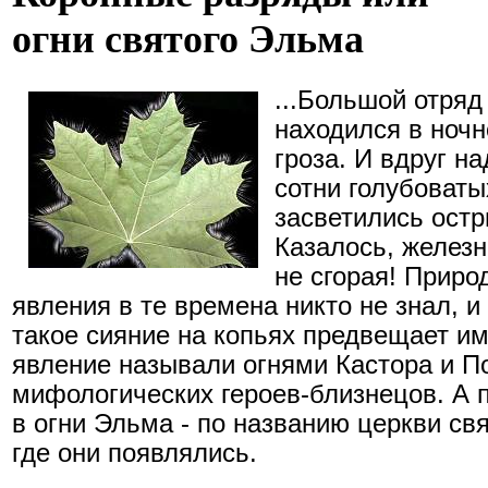
огни святого Эльма
...Большой отряд
находился в ночн
гроза. И вдруг н
сотни голубоваты
засветились остр
Казалось, железн
не сгорая! Приро
явления в те времена никто не знал, и
такое сияние на копьях предвещает им
явление называли огнями Кастора и По
мифологических героев-близнецов. А 
в огни Эльма - по названию церкви св
где они появлялись.