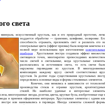
го света
минерала, искусственный хрусталь, как и его природный прототип, легк
поддается обработке — гранению, шлифовке, полировке.
Ег
способность отражать, преломлять свет и разлагать его н
спектральные цвета (эффект призмы) была вовремя замечена и 
полной мере использована при изготовлении
осветительны
приборов
. Хрустальная люстра создавала эффект множеств
светящихся точек, многократно превосходивих количество
число свечей в светильнике, когда хрустальные элемент
располагались за источником света, то есть свечи был
окружены гирляндами из хрусталя. В многоуровневы
композициях каждому ярусу свечей соответствовал яру
хрусталя. За долгие годы существования хрустальных люст
определились основные виды и формы стеклянных элементов.
Конечно, они менялись в зависимости от технологи
производства стекла и огранки хрусталя, архитектурны
стилей. Но наиболее удачные и интересные элемент
слеза, многогранные звезды, розетки, цветы, круглые бусы, изобретенные еще 
 моды и приемов оформления интерьера. Хрустальные элементы с одним ил
к люстре или нанизывались в гирлянды. Иногда элементы сложной форм