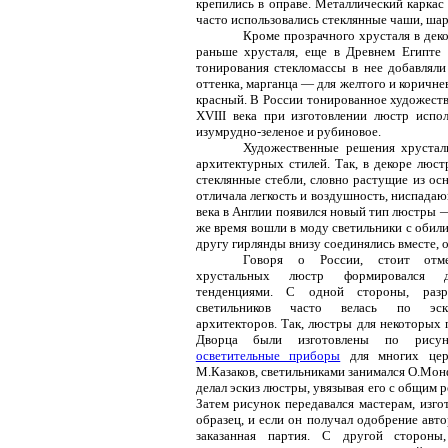
крепились в оправе. Металлический каркас
часто использовались стеклянные чаши, шары
Кроме прозрачного хрусталя в деко
раньше хрусталя, еще в Древнем Египте 
тонирования стекломассы в нее добавляли
оттенка, марганца — для желтого и коричне
красный. В России тонированное художест
XVIII века при изготовлении люстр испо
изумрудно-зеленое и рубиновое.
Художественные решения хрустал
архитектурных стилей. Так, в декоре люс
стеклянные стебли, словно растущие из ос
отличала легкость и воздушность, ниспада
века в Англии появился новый тип люстры 
же время вошли в моду светильники с обил
другу гирлянды внизу соединялись вместе, 
Говоря о России, стоит отме
хрустальных люстр формировался 
тенденциями. С одной стороны, разр
светильников часто велась по эск
архитекторов. Так, люстры для некоторых
Дворца были изготовлены по рисунк
осветительные приборы
для многих церк
М.Казаков, светильниками занимался О.Мон
делал эскиз люстры, увязывая его с общим 
Затем рисунок передавался мастерам, изго
образец, и если он получал одобрение авто
заказанная партия. С другой стороны