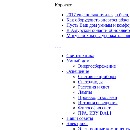
Коротко:
2017 еще не закончился, а бре
Как оборудовать энергоснабжен
Пусть Ваш дом умным и комфор
В Амурской области обновляетс
Могут ли хакеры угрожать... эл
Светотехника
Умный дом
Энергосбережение
Освещение
Световые приборы
Светодиоды
Растения и свет
Лампы
Производство ламп
История освещения
Философия света
ПРА, ИЗУ, DALI
Наши советы
Электрика
Электронные компонент