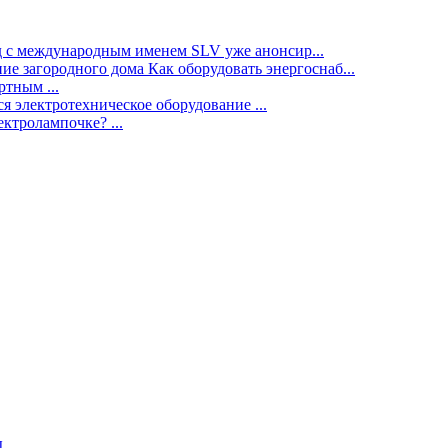
нд с международным именем SLV уже анонсир...
ие загородного дома Как оборудовать энергоснаб...
тным ...
я электротехническое оборудование ...
ектролампочке? ...
ы