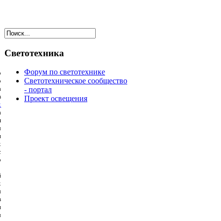
Светотехника
Форум по светотехнике
о
Светотехническое сообщество
о
а
- портал
в
Проект освещения
х
а
м
ы
и
х
с
р
й
х
ы
в
и
ы