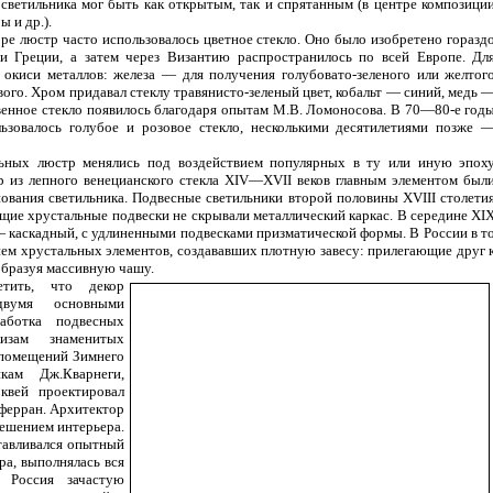
 светильника мог быть как открытым, так и спрятанным (в центре композици
 и др.).
ре люстр часто использовалось цветное стекло. Оно было изобретено горазд
и Греции, а затем через Византию распространилось по всей Европе. Дл
 окиси металлов: железа — для получения голубовато-зеленого или желтог
вого. Хром придавал стеклу травянисто-зеленый цвет, кобальт — синий, медь 
венное стекло появилось благодаря опытам М.В. Ломоносова. В 70—80-е год
льзовалось голубое и розовое стекло, несколькими десятилетиями позже 
ьных люстр менялись под воздействием популярных в ту или иную эпох
тр из лепного венецианского стекла XIV—XVII веков главным элементом был
нования светильника. Подвесные светильники второй половины XVIII столети
ющие хрустальные подвески не скрывали металлический каркас. В середине XI
— каскадный, с удлиненными подвесками призматической формы. В России в т
ием хрустальных элементов, создававших плотную завесу: прилегающие друг 
образуя массивную чашу.
тить, что декор
двумя основными
аботка подвесных
изам знаменитых
 помещений Зимнего
ам Дж.Кварнеги,
вей проектировал
ферран. Архитектор
решением интерьера.
тавливался опытный
ра, выполнялась вся
, Россия зачастую