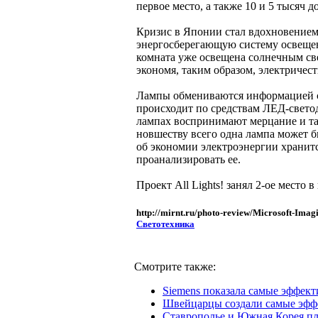
первое место, а также 10 и 5 тысяч 
Кризис в Японии стал вдохновением д
энергосберегающую систему освещен
комната уже освещена солнечным св
экономя, таким образом, электричест
Лампы обмениваются информацией с
происходит по средствам ЛЕД-светод
лампах воспринимают мерцание и та
новшеству всего одна лампа может б
об экономии электроэнергии хранит
проанализировать ее.
Проект All Lights! занял 2-ое место
http://mirnt.ru/photo-review/Microsoft-Ima
Светотехника
Смотрите также:
Siemens показала самые эффект
Швейцарцы создали самые эфф
Ставрополье и Южная Корея п