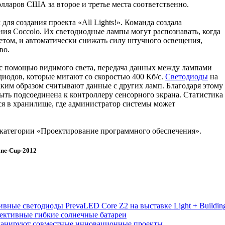
долларов США за второе и третье места соответственно.
ля создания проекта «All Lights!». Команда создала
ия Coccolo. Их светодиодные лампы могут распознавать, когда
етом, и автоматически снижать силу штучного освещения,
во.
 помощью видимого света, передача данных между лампами
иодов, которые мигают со скоростью 400 Кб/с.
Светодиоды
на
ким образом считывают данные с других ламп. Благодаря этому
ыть подсоединена к контроллеру сенсорного экрана. Статистика
ся в хранилище, где администратор системы может
 в категории «Проектирование программного обеспечения».
gine-Cup-2012
ивные светодиоды PrevaLED Core Z2 на выставке Light + Buildin
ективные гибкие солнечные батареи
ланируют совместные инновационные проекты