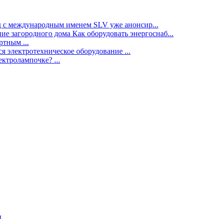
нд с международным именем SLV уже анонсир...
ие загородного дома Как оборудовать энергоснаб...
тным ...
я электротехническое оборудование ...
ектролампочке? ...
ы