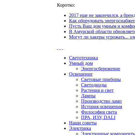
Коротко:
2017 еще не закончился, а бре
Как оборудовать энергоснабжен
Пусть Ваш дом умным и комфор
В Амурской области обновляетс
Могут ли хакеры угрожать... эл
Светотехника
Умный дом
Энергосбережение
Освещение
Световые приборы
Светодиоды
Растения и свет
Лампы
Производство ламп
История освещения
Философия света
ПРА, ИЗУ, DALI
Наши советы
Электрика
Электронные компонент