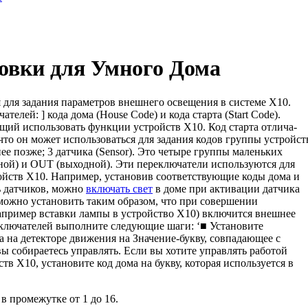
овки для Умного Дома
для задания параметров внешнего осве­щения в системе Х10.
елей: ] кода дома (House Code) и кода старта (Start Code).
ющий использовать функции устройств Х10. Код старта отлича­
 что он может использоваться для задания кодов группы устройст
е позже; 3 датчика (Sensor). Это четыре группы маленьких
ной) и OUT (выходной). Эти переключатели используются для
ойств Х10. Например, установив соответствующие коды дома и
ь датчиков, можно
включать свет
в доме при активации датчика
ожно уста­новить таким образом, что при совершении
например вставки лампы в устройство Х10) включится внешнее
еключателей выполните следующие шаги: ‘■ Установите
 на детекторе движения на Значение-букву, совпадающее с
ы собирае­тесь управлять. Если вы хотите управлять работой
в X10, установите код дома на букву, которая используется в
 в промежутке от 1 до 16.