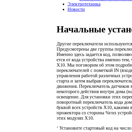
Электротехника
Новости
Начальные устан
Другие переключатели используются 
Предусмотрены две группы переключат
Именно здесь задается код, позволя
ется от кода устройства именно тем,
Х10. Мы поговорим об этом подробне
переключателей с пометкой IN (вход
управления работой различных устр
старта и затем выбрав переключател
движения. Переключатель датчиков м
некоторого действия внутри дома (
освещение. Для установки этих пер
поворотный переключатель кода дома
буквой всех устройств Х10, какими в
прожектора со стороны %гих устройст
этих модулях X10.
‘ Установите стартовый код на число