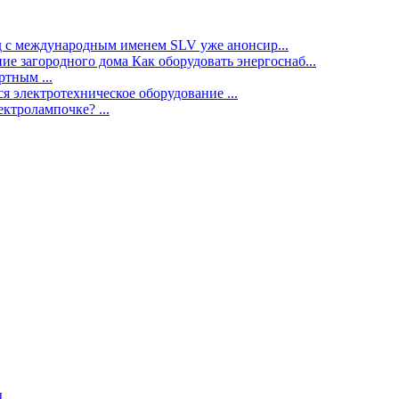
нд с международным именем SLV уже анонсир...
ие загородного дома Как оборудовать энергоснаб...
тным ...
я электротехническое оборудование ...
ектролампочке? ...
ы