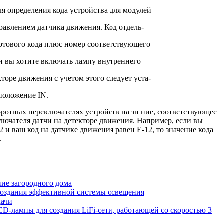
ля определения кода устройства для модулей
равлением датчика движения. Код отдель-
тартового кода плюс номер соответствующего
и вы хотите включать лампу внутреннего
кторе движения с учетом этого следует уста-
 положение IN.
воротных переключателях устройств на зн ние, соответствующее
лючателя датчи на детекторе движения. Например, если вы
2 и ваш код на датчике движения равен Е-12, то значение кода
.
ние загородного дома
создания эффективной системы освещения
дачи
D-лампы для создания LiFi-сети, работающей со скоростью 3