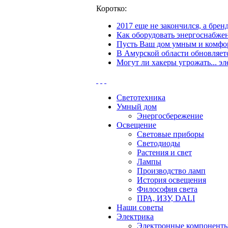
Коротко:
2017 еще не закончился, а бре
Как оборудовать энергоснабжен
Пусть Ваш дом умным и комфор
В Амурской области обновляетс
Могут ли хакеры угрожать... эл
Светотехника
Умный дом
Энергосбережение
Освещение
Световые приборы
Светодиоды
Растения и свет
Лампы
Производство ламп
История освещения
Философия света
ПРА, ИЗУ, DALI
Наши советы
Электрика
Электронные компонент