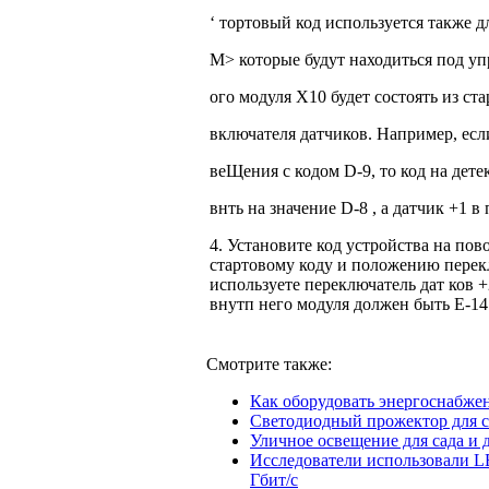
‘ тортовый код используется также д
М> которые будут находиться под уп
ого модуля Х10 будет состоять из с
включателя датчиков. Например, есл
веЩения с кодом D-9, то код на дете
внть на значение D-8 , а датчик +1 в
4. Установите код устройства на по
стартовому коду и положению перек
используете переключатель дат ков +
внутп него модуля должен быть Е-14
Смотрите также:
Как оборудовать энергоснабже
Светодиодный прожектор для 
Уличное освещение для сада и 
Исследователи использовали LE
Гбит/с