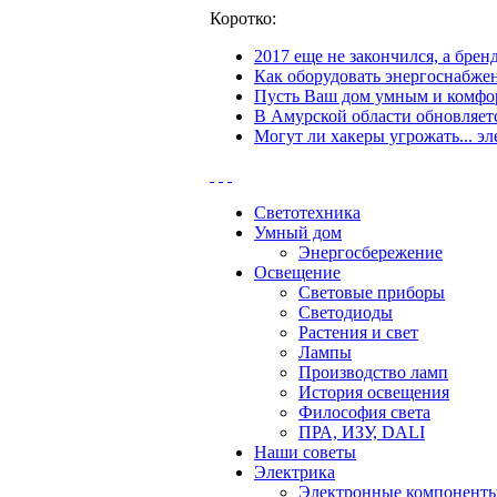
Коротко:
2017 еще не закончился, а бре
Как оборудовать энергоснабжен
Пусть Ваш дом умным и комфор
В Амурской области обновляетс
Могут ли хакеры угрожать... эл
Светотехника
Умный дом
Энергосбережение
Освещение
Световые приборы
Светодиоды
Растения и свет
Лампы
Производство ламп
История освещения
Философия света
ПРА, ИЗУ, DALI
Наши советы
Электрика
Электронные компонент