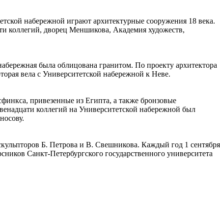
тетской набережной играют архитектурные сооружения 18 века.
ти коллегий, дворец Меншикова, Академия художеств,
набережная была облицована гранитом. По проекту архитектора
оторая вела с Университетской набережной к Неве.
финкса, привезенные из Египта, а также бронзовые
Двенадцати коллегий на Университетской набережной был
носову.
кульпторов Б. Петрова и В. Свешникова. Каждый год 1 сентября
сников Санкт-Петербургского государственного университета