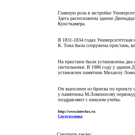
Главную роль в застройке Универси
Здесь расположены здание Двенадца
Кунсткамера.
В 1831-1834 годах Университетская 
К. Тона была сооружена пристань, к
На пристани были установлены два с
светильники. В 1986 году у здания 
установлен памятник Михаилу Ломо
Он выполнен из бронзы по проекту с
у памятника М.Ломоносову первокур
поздравляют с началом учебы.
http://www.interfax.ru
Светотехника
Смотрите также: