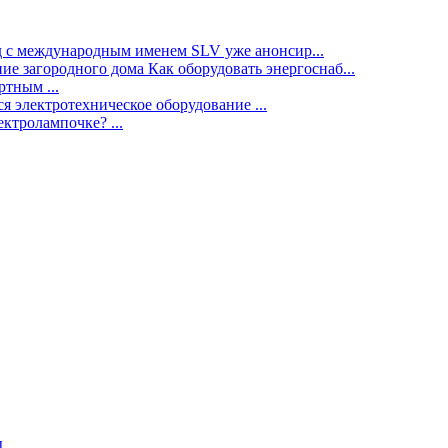
нд с международным именем SLV уже анонсир...
ие загородного дома Как оборудовать энергоснаб...
тным ...
я электротехническое оборудование ...
ектролампочке? ...
ы