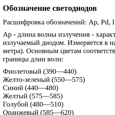
Обозначение светодиодов
Расшифровка обозначений: Ар, Pd, If
Ар - длина волны излучения - харак
излучаемый диодом. Измеряется в н
метра). Основным цветам соответс
границы длин волн:
Фиолетовый (390—440)
Желто-зеленый (550—575)
Синий (440—480)
Желтый (575—585)
Голубой (480—510)
Оранжевый (585—620)