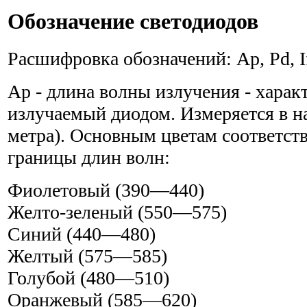
Обозначение светодиодов
Расшифровка обозначений: Ар, Pd, If
Ар - длина волны излучения - харак
излучаемый диодом. Измеряется в н
метра). Основным цветам соответс
границы длин волн:
Фиолетовый (390—440)
Желто-зеленый (550—575)
Синий (440—480)
Желтый (575—585)
Голубой (480—510)
Оранжевый (585—620)