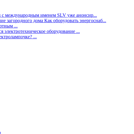
нд с международным именем SLV уже анонсир...
ие загородного дома Как оборудовать энергоснаб...
тным ...
я электротехническое оборудование ...
ектролампочке? ...
ы