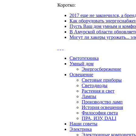
Коротко:
2017 еще не закончился, а бре
Как оборудовать энергоснабжен
Пусть Ваш дом умным и комфор
В Амурской области обновляетс
Могут ли хакеры угрожать... эл
Светотехника
Умный дом
Энергосбережение
Освещение
Световые приборы
Светодиоды
Растения и свет
Лампы
Производство ламп
История освещения
Философия света
ПРА, ИЗУ, DALI
Наши советы
Электрика
Электронные компонент