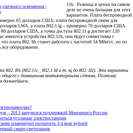
11b . Разница в ценах на самом
 уличного освещения
|
деле не очень большая для этих
а
вариантов. Плата беспроводной
примерно 65 долларов США, плата беспроводной связи для
 долларов LWA, а плата 802.1 lg – примерно 70 долларов США.
а 80 долларов США, а точка доступа 802.11 g достигает 120
ас имеются устройства 802.11b, они будут совместимы с
 что плата 802. lib станет работать с часто­той 54 Мбит/с, но по
ь все оборудование.
802. Их (802.11с , 802.1 Id и т. щ до 802. Ш). Эти варианты
го общего с домашними компьютерными сетями. Поэтому
 в дальнейшем.
лектролампочке?
ум – 2013 заручился поддержкой Минэнерго России
иться угольные электростанции
скове планируют потратить 3,4 млн рублей
первый смарт-светильник