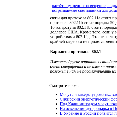
расчёт внутреннее освещение
|
виды
встраиваемые светильники для дом
связи для протокола 802.11а стоит 
протокола 802.11b стоит порядка 50
Точка доступа 802.1 lb стоит порядк
долларов США. Кроме того, если у в
устройствами 802.1 lg. Это не значит,
крайней мере вам не придется менят
Варианты протокола 802.1
Имеются другие варианты стандарта 
очень специфичны и не имеют ниче
позвольте нам не рас­сматривать их
Смотрите также:
Могут ли хакеры угрожать... э
Сибирский энергетический фор
Под Калининградом могут появ
На освещение дендропарка в П
В Украине и России появится 