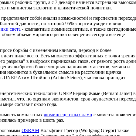
амках рабочих групп, а с 7 декабря начнется встреча на высоко
рств и министры экологии и климатической политики.
n представляет собой анализ возможностей и перспектив переход
0-летней давности, по которой 95% энергии уходит в виде
ики света
- компактные люминесцентные, а также светодиодны
 общем объеме мирового рынка освещения сегодня все еще
просе борьбы с изменением климата, переход к более
висит ниже всего. Есть множество эффективных с точки зрения
го разрыва" в выбросах парниковых газов, от резкого роста доли
ащения выбросов более мощных парниковых агентов, метана и
ния находится в буквальном смысле на расстоянии щелчка
ль UNEP Ахим Штайнер (Achim Steiner), чьи слова приводит
энергетических технологий UNEP Бернар Жаме (Bernard Jamet) в
тметил, что, по оценкам экономистов, срок окупаемости переход
м мире составит около года.
тоимость компактных
люминесцентных ламп
с момента появлени
низилась примерно в шесть раз.
программы
OSRAM
Вольфганг Грегор (Wolfgang Gregor) также
звивающимся странам "перепрыгнуть" в более эффективные