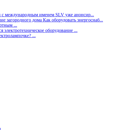
нд с международным именем SLV уже анонсир...
ие загородного дома Как оборудовать энергоснаб...
тным ...
я электротехническое оборудование ...
ектролампочке? ...
ы