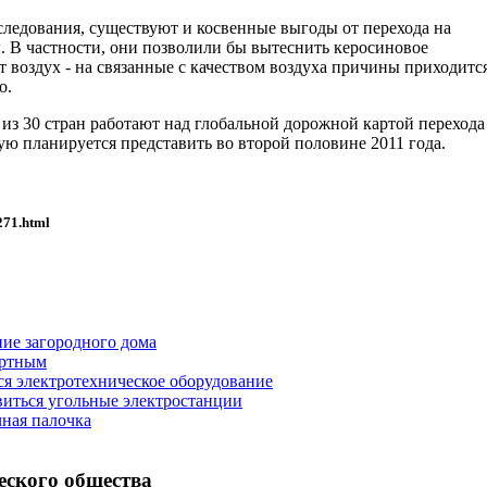
следования, существуют и косвенные выгоды от перехода на
В частности, они позволили бы вытеснить керосиновое
т воздух - на связанные с качеством воздуха причины приходитс
о.
 из 30 стран работают над глобальной дорожной картой перехода
ю планируется представить во второй половине 2011 года.
271.html
ние загородного дома
ортным
ся электротехническое оборудование
иться угольные электростанции
чная палочка
еского общества