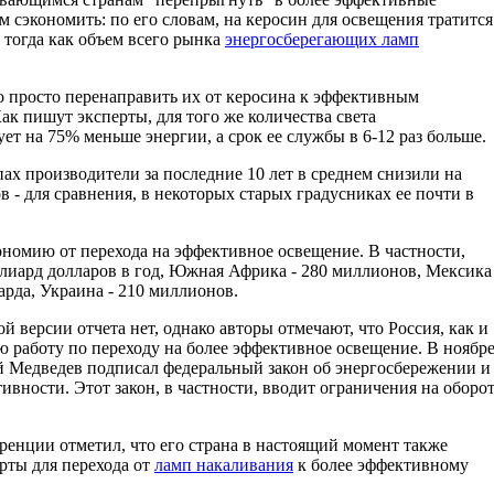
м сэкономить: по его словам, на керосин для освещения тратится
, тогда как объем всего рынка
энергосберегающих ламп
но просто перенаправить их от керосина к эффективным
Как пишут эксперты, для того же количества света
ет на 75% меньше энергии, а срок ее службы в 6-12 раз больше.
пах производители за последние 10 лет в среднем снизили на
 - для сравнения, в некоторых старых градусниках ее почти в
омию от перехода на эффективное освещение. В частности,
лиард долларов в год, Южная Африка - 280 миллионов, Мексика
арда, Украина - 210 миллионов.
 версии отчета нет, однако авторы отмечают, что Россия, как и
ую работу по переходу на более эффективное освещение. В ноябр
й Медведев подписал федеральный закон об энергосбережении и
вности. Этот закон, в частности, вводит ограничения на оборо
ренции отметил, что его страна в настоящий момент также
рты для перехода от
ламп накаливания
к более эффективному