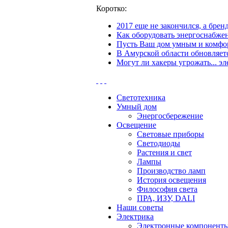
Коротко:
2017 еще не закончился, а бре
Как оборудовать энергоснабжен
Пусть Ваш дом умным и комфор
В Амурской области обновляетс
Могут ли хакеры угрожать... эл
Светотехника
Умный дом
Энергосбережение
Освещение
Световые приборы
Светодиоды
Растения и свет
Лампы
Производство ламп
История освещения
Философия света
ПРА, ИЗУ, DALI
Наши советы
Электрика
Электронные компонент