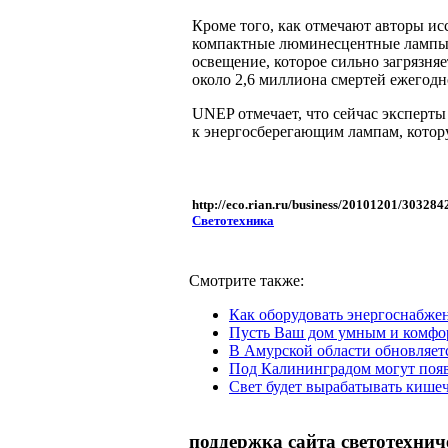
Кроме того, как отмечают авторы ис
компактные люминесцентные лампы. 
освещение, которое сильно загрязняе
около 2,6 миллиона смертей ежегодн
UNEP отмечает, что сейчас эксперты
к энергосберегающим лампам, котору
http://eco.rian.ru/business/20101201/303284
Светотехника
Смотрите также:
Как оборудовать энергоснабже
Пусть Ваш дом умным и комф
В Амурской области обновляет
Под Калининградом могут появ
Свет будет вырабатывать кише
поддержка сайта светотехнич