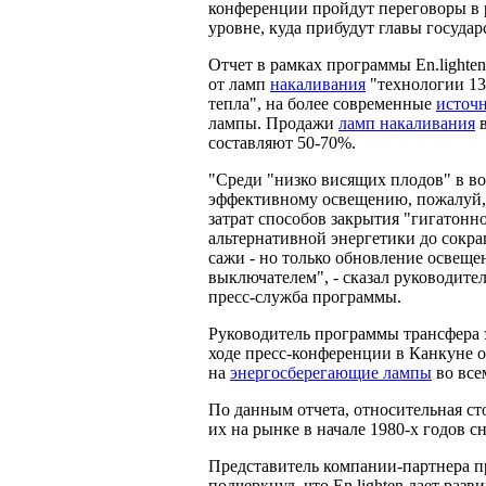
конференции пройдут переговоры в р
уровне, куда прибудут главы госуда
Отчет в рамках программы En.lighte
от ламп
накаливания
"технологии 13
тепла", на более современные
источн
лампы. Продажи
ламп накаливания
в
составляют 50-70%.
"Среди "низко висящих плодов" в во
эффективному освещению, пожалуй, 
затрат способов закрытия "гигатонно
альтернативной энергетики до сокр
сажи - но только обновление освеще
выключателем", - сказал руководите
пресс-служба программы.
Руководитель программы трансфера 
ходе пресс-конференции в Канкуне о
на
энергосберегающие лампы
во все
По данным отчета, относительная с
их на рынке в начале 1980-х годов с
Представитель компании-партнера 
подчеркнул, что En.lighten дает ра