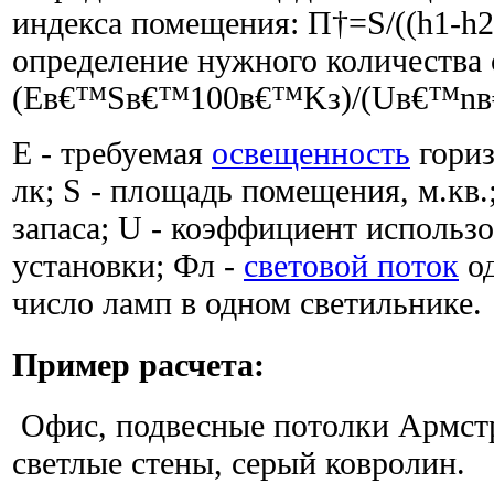
индекса помещения: П†=S/((h1-h2
определение нужного количества 
(Eв€™Sв€™100в€™Kз)/(Uв€™nв€
E - требуемая
освещенность
гориз
лк; S - площадь помещения, м.кв.
запаса; U - коэффициент использ
установки; Фл -
световой поток
од
число ламп в одном светильнике.
Пример расчета:
Офис, подвесные потолки Армстр
светлые стены, серый ковролин.