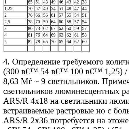
1
65
51
43
49
46
43
42
38
1,25
70
57
49
54
51
48
47
44
2
76
66
56
61
57
55
54
51
2,5
78
70
59
64
60
58
57
54
3
80
73
62
67
62
60
59
57
4
81
76
64
69
63
62
61
58
5
82
78
65
70
65
64
62
60
4. Определение требуемого колич
(300 в€™ 54 в€™ 100 в€™ 1,25) /
8,63 Мѓ ~ 9 светильников. Приме
светильников люминесцентных р
ARS/R 4x18 на светильники люм
встраиваемые растровые но с бо
ARS/R 2x36 потребуется на этоже