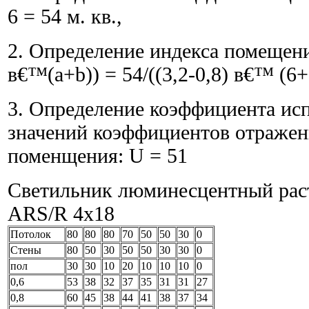
6 = 54 м. кв.,
2. Определение индекса помещени
в€™(a+b)) = 54/((3,2-0,8) в€™ (6+
3. Определение коэффициента исп
значений коэффициентов отражен
поменщения: U = 51
Светильник люминесцентный рас
ARS/R 4x18
Потолок
80
80
80
70
50
50
30
0
Стены
80
50
30
50
50
30
30
0
пол
30
30
10
20
10
10
10
0
0,6
53
38
32
37
35
31
31
27
0,8
60
45
38
44
41
38
37
34