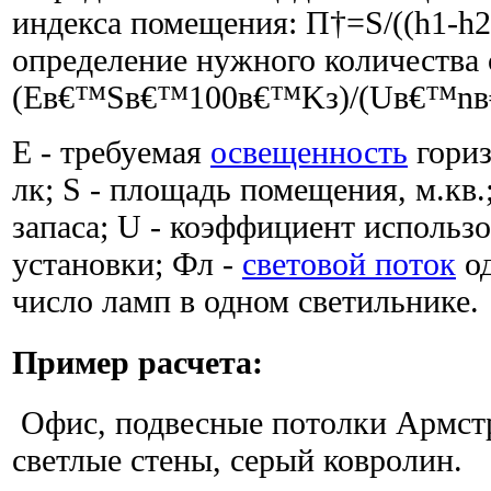
индекса помещения: П†=S/((h1-h2
определение нужного количества 
(Eв€™Sв€™100в€™Kз)/(Uв€™nв€
E - требуемая
освещенность
гориз
лк; S - площадь помещения, м.кв.
запаса; U - коэффициент использ
установки; Фл -
световой поток
од
число ламп в одном светильнике.
Пример расчета:
Офис, подвесные потолки Армстр
светлые стены, серый ковролин.