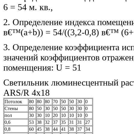
6 = 54 м. кв.,
2. Определение индекса помещени
в€™(a+b)) = 54/((3,2-0,8) в€™ (6+
3. Определение коэффициента исп
значений коэффициентов отражен
поменщения: U = 51
Светильник люминесцентный рас
ARS/R 4x18
Потолок
80
80
80
70
50
50
30
0
Стены
80
50
30
50
50
30
30
0
пол
30
30
10
20
10
10
10
0
0,6
53
38
32
37
35
31
31
27
0,8
60
45
38
44
41
38
37
34