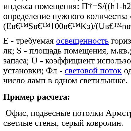
индекса помещения: П†=S/((h1-h2
определение нужного количества 
(Eв€™Sв€™100в€™Kз)/(Uв€™nв€
E - требуемая
освещенность
гориз
лк; S - площадь помещения, м.кв.
запаса; U - коэффициент использ
установки; Фл -
световой поток
од
число ламп в одном светильнике.
Пример расчета:
Офис, подвесные потолки Армстр
светлые стены, серый ковролин.