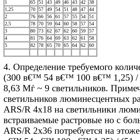
1
65
51
43
49
46
43
42
38
1,25
70
57
49
54
51
48
47
44
2
76
66
56
61
57
55
54
51
2,5
78
70
59
64
60
58
57
54
3
80
73
62
67
62
60
59
57
4
81
76
64
69
63
62
61
58
5
82
78
65
70
65
64
62
60
4. Определение требуемого колич
(300 в€™ 54 в€™ 100 в€™ 1,25) /
8,63 Мѓ ~ 9 светильников. Приме
светильников люминесцентных р
ARS/R 4x18 на светильники люм
встраиваемые растровые но с бо
ARS/R 2x36 потребуется на этоже