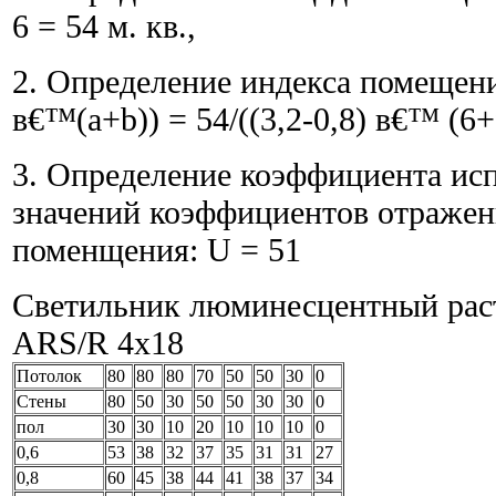
6 = 54 м. кв.,
2. Определение индекса помещени
в€™(a+b)) = 54/((3,2-0,8) в€™ (6+
3. Определение коэффициента исп
значений коэффициентов отражен
поменщения: U = 51
Светильник люминесцентный рас
ARS/R 4x18
Потолок
80
80
80
70
50
50
30
0
Стены
80
50
30
50
50
30
30
0
пол
30
30
10
20
10
10
10
0
0,6
53
38
32
37
35
31
31
27
0,8
60
45
38
44
41
38
37
34