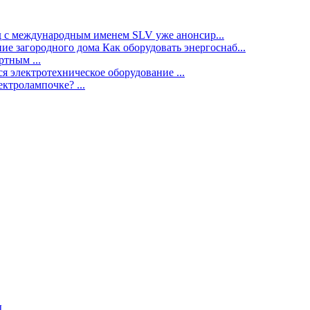
нд с международным именем SLV уже анонсир...
ие загородного дома Как оборудовать энергоснаб...
тным ...
я электротехническое оборудование ...
ектролампочке? ...
ы