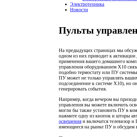
Электротехника
Новости
Пульты управле
На предыдущих страницах мы обсужд
одном из них приводит к активации
применения вашего домашнего компь
управления оборудованием Х10 связа
подобно термостату или ПУ системы 
ПУ может не только управлять ваши
подсоединение к системе Х10), но о
генерировать события.
Например, когда вечером вы приходи
управления вы можете включить осве
могли бы также установить ПУ в ком
нажмите одну из кнопок и шторы ав
освещения
и включатся телеви­зор 
имеющиеся на рынке ПУ и обсудим 