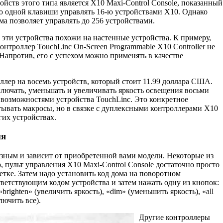
йств этого типа является Х10 Maxi-Control Console, показанный
ью одной клавиши управ­лять 16-ю устройствами Х10. Однако
а позво­ляет управлять до 256 устройствами.
эти устройства похожи на настенные устройства. К примеру,
нтроллер TouchLinc On-Screen Programmable Х10 Controller не
 Напротив, его с успехом можно применять в качестве
лер на восемь устройств, который стоит 11.99 доллара США.
лючать, уменьшать и увеличивать яркость освещения восьми
т возможностями устройства TouchLinc. Это конкретное
тывать макросы, но в связке с дуплексными контроллерами Х10
гих устройствах.
ия
зным и зависит от приобретенной вами модели. Некоторые из
, пульт управления Х10 Maxi-Control Console достаточно просто
етке. Затем надо установить код дома на поворотном
тветствующим кодом устройства и затем нажать одну из кнопок:
brighten» (увеличить яркость), «dim» (умень­шить яркость), «all
лючить все).
Другие контроллеры