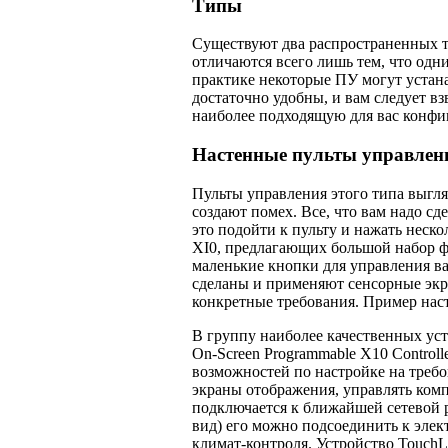
Типы
Существуют два распространенных т
отличаются всего лишь тем, что одни 
практике некоторые ПУ могут устанав
достаточно удобны, и вам следует вз
наиболее подходящую для вас конфи
Настенные пульты управлен
Пульты управления этого типа выгляд
создают помех. Все, что вам надо с
это подойти к пульту и нажать неск
XI0, предлагающих большой набор 
маленькие кнопки для управления в
сделаны и применяют сенсорные экр
конкретные требования. Пример наст
В группу наиболее качественных уст
On-Screen Programmable Х10 Controll
возможностей по настройке на требов
экраны отображения, управ­лять комп
подключается к ближайшей сетевой р
вид) его можно подсоединить к элек
климат-контроля. Устройство TouchLi