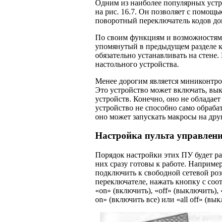
Одним из наиболее популярных устро
на рис. 16.7. Он позволяет с помощ
поворотный переключатель кодов дом
По своим функциям и возможностям 
упомянутый в предыдущем разделе ко
обязательно устанавливать на стене.
настольного устройства.
Менее дорогим является миниконтрол
Это устройство может включать, вык
устройств. Конечно, оно не обладае
устройство не способно само обраба
оно может запускать макросы на дру
Настройка пульта управлен
Порядок настройки этих ПУ будет ра
них сразу готовы к работе. Например
подключить к свободной сетевой роз
переключателе, нажать кнопку с соо
«on» (включить), «off» (выключить), «
on» (включить все) или «all off» (вык