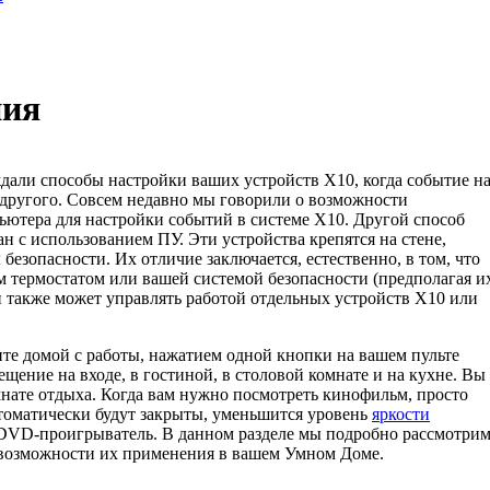
ния
али способы настройки ваших устройств Х10, когда событие н
 другого. Совсем недавно мы говорили о возможности
ютера для настрой­ки событий в системе Х10. Другой способ
н с использованием ПУ. Эти устройства крепятся на стене,
безопасности. Их отличие заключается, естественно, в том, что
м термостатом или вашей системой безопасности (предполагая и
н также может управлять работой отдельных устройств X10 или
те домой с работы, нажатием одной кнопки на вашем пульте
щение на входе, в гостиной, в столовой комнате и на кухне. Вы
нате отдыха. Когда вам нужно посмотреть кинофильм, просто
то­матически будут закрыты, уменьшится уровень
яркости
и DVD-проигрыватель. В данном разделе мы подробно рассмотри
возможности их применения в вашем Умном Доме.