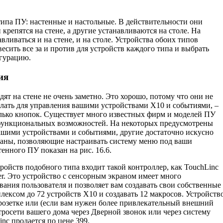
ипа ПУ: настенные и настольные. В действи­тельности они
крепятся на стене, а другие уста­навливаются на столе. На
ливаться и на стене, и на столе. Устройства обоих типов
весить все за и против для устройств каждого типа и выбрать
гурацию.
ия
ят на стене не очень заметно. Это хорошо, потому что они не
делать для управления вашими устройствами Х10 и событиями, –
олько кнопок. Существует много известных фирм и моделей ПУ
функциональных возможностей. На некоторых предусмотрены
ашими устройствами и событиями, другие достаточно искусно
аны, позволяющие настраивать систему меню под ваши
енного ПУ показан на рис. 16.6.
ройств подобного типа входит такой контроллер, как TouchLinc
er. Это устройство с сенсорным экраном имеет много
ания поль­зователя и позволяет вам создавать свои собственные
лексом до 72 устройств Х10 и создавать 12 макросов. Устройств
озетке или (если вам нужен более привлека­тельный внешний
тросети вашего дома через Дверной звонок или через систему
nc продает­ся по цене 399.