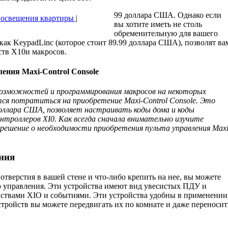
99 доллара США. Однако если
 освещения квартиры
|
вы хотите иметь не столь
обремени­тельную для вашего
 как KeypadLinc (которое стоит 89.99 доллара США), позволят ва
ств Х10и макросов.
ения Maxi-Control Console
возможностей и программирования макросов на некоторых
ся потра­титься на приобретение Maxi-Control Console. Это
оллара США, позволяет настраивать коды дома и коды
нтроллеров XI0. Как всегда сначала внимательно изучите
ешение о необходимости приобретения пульта управления Maxi
ния
отверстия в вашей стене и что-либо крепить на нее, вы можете
ю управления. Эти устройства имеют вид увесистых ПДУ и
йствами XIО и событиями. Эти устройства удобны в применении
устройств вы можете передвигать их по комнате и даже переносит