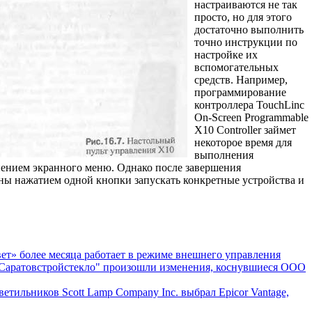
настраиваются не так
просто, но для этого
достаточно выполнить
точно инструкции по
настройке их
вспомогательных
средств. Например,
программирование
контроллера TouchLinc
On-Screen Programmable
Х10 Controller займет
некоторое время для
выполнения
ением экранного меню. Однако после завершения
ны нажатием одной кнопки запускать конкретные устройства и
т» более месяца работает в режиме внешнего управления
"Саратовстройстекло" произошли изменения, коснувшиеся ООО
етильников Scott Lamp Company Inc. выбрал Epicor Vantage,