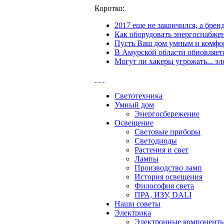
Коротко:
2017 еще не закончился, а бре
Как оборудовать энергоснабжен
Пусть Ваш дом умным и комфор
В Амурской области обновляетс
Могут ли хакеры угрожать... эл
Светотехника
Умный дом
Энергосбережение
Освещение
Световые приборы
Светодиоды
Растения и свет
Лампы
Производство ламп
История освещения
Философия света
ПРА, ИЗУ, DALI
Наши советы
Электрика
Электронные компонент