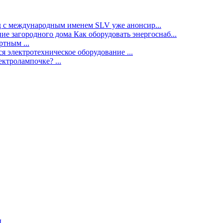
нд с международным именем SLV уже анонсир...
ие загородного дома Как оборудовать энергоснаб...
тным ...
я электротехническое оборудование ...
ектролампочке? ...
ы