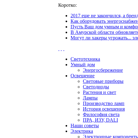
Коротко:
2017 еще не закончился, а бре
Как оборудовать энергоснабжен
Пусть Ваш дом умным и комфор
В Амурской области обновляетс
Могут ли хакеры угрожать... эл
Светотехника
Умный дом
Энергосбережение
Освещение
Световые приборы
Светодиоды
Растения и свет
Лампы
Производство ламп
История освещения
Философия света
ПРА, ИЗУ, DALI
Наши советы
Электрика
Электронные компонент