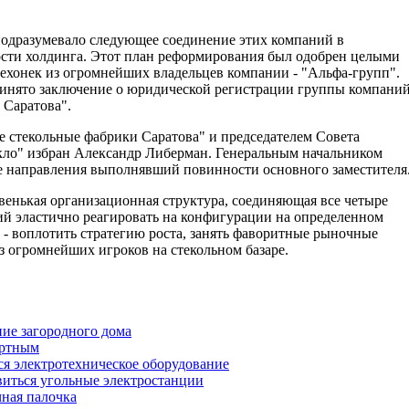
подразумевало следующее соединение этих компаний в
сти холдинга. Этот план реформирования был одобрен целыми
нехонек из огромнейших владельцев компании - "Альфа-групп".
инято заключение о юридической регистрации группы компани
 Саратова".
стекольные фабрики Саратова" и председателем Совета
кло" избран Александр Либерман. Генеральным начальником
е направления выполнявший повинности основного заместителя
венькая организационная структура, соединяющая все четыре
ий эластично реагировать на конфигурации на определенном
" - воплотить стратегию роста, занять фаворитные рыночные
з огромнейших игроков на стекольном базаре.
ние загородного дома
ортным
ся электротехническое оборудование
иться угольные электростанции
чная палочка