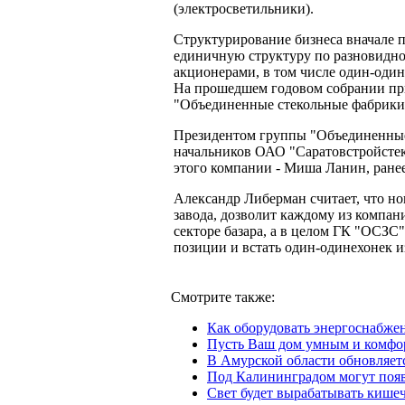
(электросветильники).
Структурирование бизнеса вначале 
единичную структуру по разновидно
акционерами, в том числе один-оди
На прошедшем годовом собрании пр
"Объединенные стекольные фабрики
Президентом группы "Объединенные 
начальников ОАО "Саратовстройсте
этого компании - Миша Ланин, ране
Александр Либерман считает, что но
завода, дозволит каждому из компан
секторе базара, а в целом ГК "ОСЗС
позиции и встать один-одинехонек и
Смотрите также:
Как оборудовать энергоснабже
Пусть Ваш дом умным и комф
В Амурской области обновляет
Под Калининградом могут появ
Свет будет вырабатывать кише