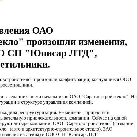
авления ОАО
екло" произошли изменения,
О СП "Юнисар ЛТД",
етильники.
товстройстекло" произошли конфигурации, коснувшиеся ООО
росветильники.
 и заседание Совета начальников ОАО "Саратовстройстекло". На
урации в структуре управления компанией.
оходила реструктуризация. Её мишень - прирастить
дывательную привлекательность компании. Сейчас на одной
уют четыре компании: ОАО "Саратовстройстекло" (создание
кло" (авто и архитектурно-строительное стекло), ЗАО
 и изделия из стекла) и ООО СП "Юнисар ЛТД"