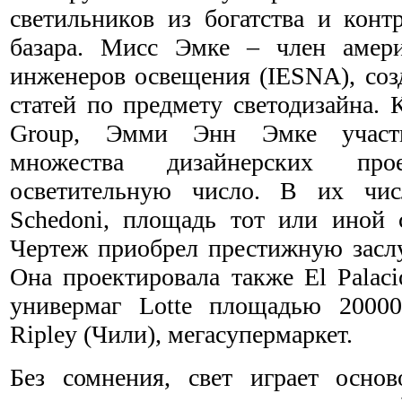
светильников из богатства и конт
базара. Мисс Эмке – член амери
инженеров освещения (IESNA), соз
статей по предмету светодизайна. 
Group, Эмми Энн Эмке участв
множества дизайнерских про
осветительную число. В их чи
Schedoni, площадь тот или иной с
Чертеж приобрел престижную заслу
Она проектировала также El Palaci
универмаг Lotte площадью 20000
Ripley (Чили), мегасупермаркет.
Без сомнения, свет играет осно