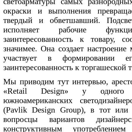
светоарматуры самых разнородны
окраски и выполнения превраща
твердый и обветшавший. Подсв
исполняет рабочие функ
заинтересованность к товару, с
значимее. Она создает настроение 
участвует в формировании ег
заинтересованность к торгашеской т
Мы приводим тут интервью, арест
«Retail Design» у одного
южноамериканских светодизайн
(Pavlik Design Group), в тот или
вопросцы вариантов дизайнер
конструктивным употреблением