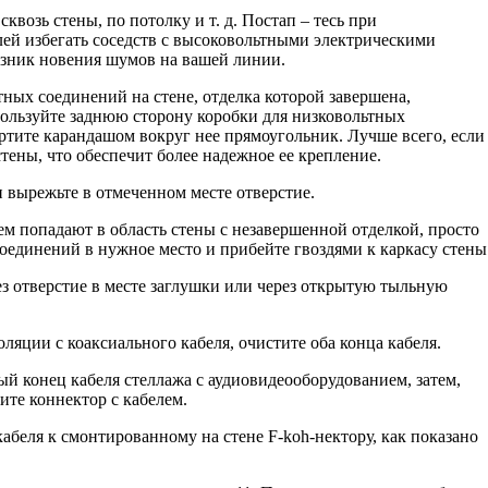
квозь стены, по потолку и т. д. Постап – тесь при
ей избегать соседств с высоковольтными электрическими
озник новения шумов на вашей линии.
ных соединений на стене, отделка которой завершена,
пользуйте заднюю сторону короб­ки для низковольтных
ртите карандашом вокруг нее прямоугольник. Лучше всего, если
 стены, что обеспечит более надежное ее крепление.
и вырежьте в отмеченном месте отверстие.
м попадают в область стены с незавершен­ной отделкой, просто
оединений в нужное место и прибейте гвоздями к каркасу стены
з отверстие в месте заглушки или через открытую тыльную
ляции с коаксиального кабеля, очистите оба конца кабеля.
й конец кабеля стеллажа с аудиовидеообору­дованием, затем,
те коннектор с кабелем.
абеля к смонтированному на стене F-koh-нектору, как показано