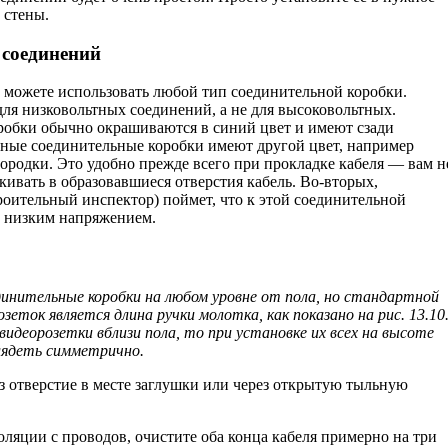
 стены.
 соединений
ы можете использовать любой тип соединительной коробки.
ля низковольтных соединений, а не для высоковольтных.
обки обычно окрашиваются в синий цвет и имеют сзади
тные соединительные коробки имеют другой цвет, например
городки. Это удобно прежде всего при прокладке кабеля — вам н
кивать в образовавшиеся отверстия кабель. Во-вторых,
оительный инспектор) поймет, что к этой соединительной
с низким напряжением.
нительные коробки на любом уровне от пола, но стандартной
еток явля­ется длина ручки молотка, как показано на рис. 13.10
видеорозетки вблизи пола, то при установке их всех на высоте
лядеть симметрично.
з отверстие в месте заглушки или через открытую тыльную
оляции с проводов, очистите оба конца кабеля примерно на три