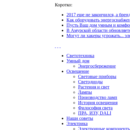
Коротко:
2017 еще не закончился, а бре
Как оборудовать энергоснабжен
Пусть Ваш дом умным и комфор
В Амурской области обновляетс
Могут ли хакеры угрожать... эл
Светотехника
Умный дом
Энергосбережение
Освещение
Световые приборы
Светодиоды
Растения и свет
Лампы
Производство ламп
История освещения
Философия света
ПРА, ИЗУ, DALI
Наши советы
Электрика
Электронные компонент