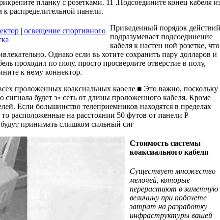
рикрепите планку с розетками. 11 .Подсоедините конец кабеля и
 к распре­делительной панели.
Приведенный порядок действи
жектор
|
освещение спортивного
подразумевает подсоединение
тка
кабеля к настен ной розетке, что
ивлекательно. Однако если вь хотите сохранить пару долларов и
ель прохо­дил по полу, просто просверлите отверстие в полу,
ините к нему коннектор.
всех проложенных коаксиальных каоеле ■ Это важно, поскольку
о сигнала будет з« сеть от длины проложенного кабеля. Кроме
целей. Если большинство телеприемников находятся в пределах
, то расположенные на расстоянии 50 футов от панели Р
а будут принимать слишком сильный сиг
Стоимость системы
коаксиального кабеля
Существует множество
мелочей, которые
перерастают в заметную
величину при подсчете
затрат на разработку
инфраструктуры вашей