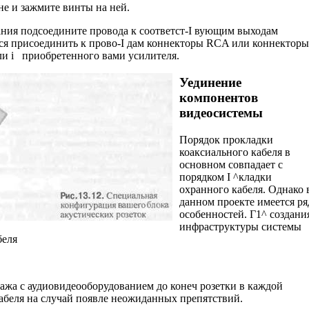
не и зажмите винты на ней.
ния подсоедините провода к соответст-I вующим выходам
ся присоединить к прово-I дам коннекторы RCA или коннекторы
ли i приобретенного вами усилителя.
Уединение
компонентов
видеосистемы
Порядок прокладки
коаксиального кабеля в
основном совпадает с
порядком I ^кладки
охранного кабеля. Однако 
данном проекте имеется ря
особенностей. Г1^ создани
инфраструктуры системы
беля
лажа с аудиовидеооборудованием до конеч розетки в каждой
кабеля на случай появле неожиданных препятствий.