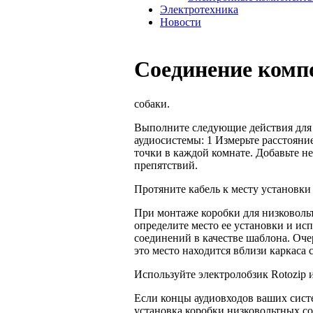
Электротехника
Новости
Соединение комп
собаки.
Выполните следующие действия для
аудиосистемы: 1 Измерьте расстояни
точки в каждой комнате. Добавьте н
препятствий.
Протяните кабель к месту установки с
При монтаже коробки для низковольт
определите место ее установки и ис
соединений в качестве шаблона. Оче
это место находится вблизи карка­са
Используйте электролобзик Rotozip 
Если концы аудиовходов ваших систе
установка коробки низковольтных со