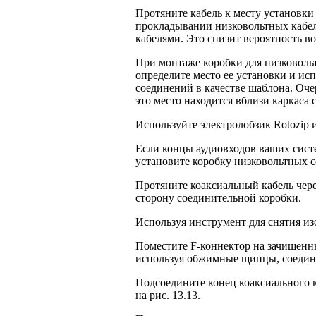
Протяните кабель к месту установки с
прокладывании низковольтных кабел
кабелями. Это снизит вероятность в
При монтаже коробки для низковольт
определите место ее установки и ис
соединений в качестве шаблона. Оче
это место находится вблизи карка­са
Используйте электролобзик Rotozip 
Если концы аудиовходов ваших систе
установите коробку низковольтных с
Протяните коаксиальный кабель чере
сторону соединительной коробки.
Используя инструмент для снятия изо
Поместите F-коннектор на зачищенны
используя обжимные щипцы, соедини
Подсоедините конец коаксиального к
на рис. 13.13.