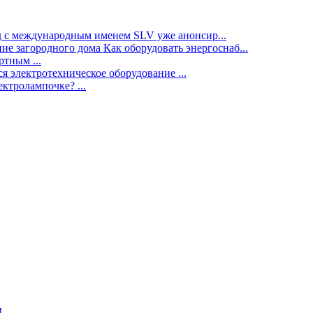
нд с международным именем SLV уже анонсир...
ие загородного дома Как оборудовать энергоснаб...
тным ...
я электротехническое оборудование ...
ектролампочке? ...
ы