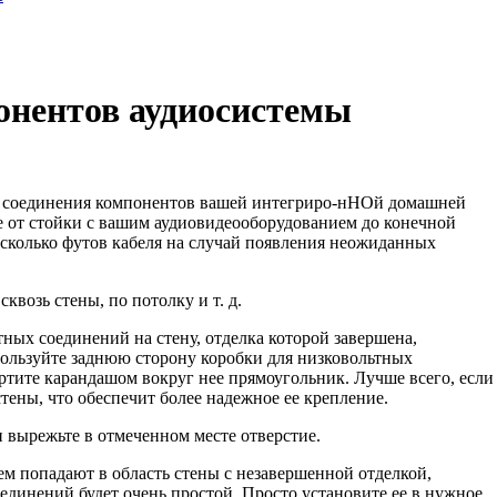
онентов аудиосистемы
 соединения компонентов вашей интегриро-нНОй домашней
е от стойки с вашим аудиовидеооборудованием до конечной
есколько футов кабеля на случай появления неожиданных
квозь стены, по потолку и т. д.
ных соединений на стену, отделка которой завершена,
пользуйте заднюю сторону короб­ки для низковольтных
ртите карандашом вокруг нее прямоугольник. Лучше всего, если
 стены, что обеспечит более надежное ее крепление.
и вырежьте в отмеченном месте отверстие.
м попадают в область стены с незавершен­ной отделкой,
единений будет очень простой. Просто установите ее в нужное