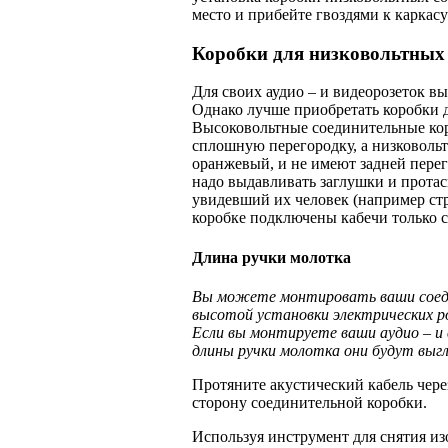
место и прибейте гвоздями к каркасу
Коробки для низковольтных
Для своих аудио – и видеорозеток в
Однако лучше приобретать коробки д
Высоковольтные соединительные кор
сплошную перегородку, а низковоль
оранжевый, и не имеют задней пере­
надо выдавливать заглушки и протас
увидевший их человек (например стр
коробке подключены кабечи только 
Длина ручки молотка
Вы можете монтировать ваши соеди
высотой установки электрических роз
Если вы монтируете ваши аудио – и 
длины ручки молотка они будут выг
Протяните акустический кабель чере
сторону соединительной коробки.
Используя инструмент для снятия из