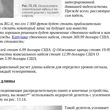
интегрированной
домашней видеосистемы.
Прежде всего, рассмотри
сам кабель.
ль RG-б, то его 1 000 футов будет стоить приблизительно
 сделать некоторый запас на будущее или вывести
то хорошим решением будет применение сдвоенного кабеля и ва
дважды.
Катушка
сдвоенного кабеля, стоит 369.99 доллара США.
ую стоимость:
елей стоит 6.99 доллара США. Q Обжимные щипцы стоят 19.9
истки коаксиального кабеля стоит 12.99 дол­лара США О
т 5.99 доллара США.
авильный расчет длины кабеля для опреде­лил уровня сигнала,
каждый телеприемник.
 длины
 соединяющие распределительную панеп и конечные устройства,
лину, вы может*" использовать недорогой делитель с усиление
 на рис. 13.14.
Такой делитель усиливает