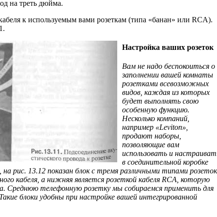
од на треть дюйма.
кабеля к используемым вами розеткам (типа «банан» или RCA).
1.
Настройка ваших розеток
Вам не надо беспокоиться о
заполнении вашей комнаты
розетками всевозможных
видов, каждая из которых
будет выполнять свою
особенную функцию.
Несколько компаний,
например «Leviton»,
продают наборы,
позволяющие вам
использовать и настраиват
в соединитель­ной коробке
 на рис. 13.12 показан блок с тремя различными типами розеток
ьного кабеля, а нижняя является розеткой кабеля RCA, которую
ра. Среднюю телефонную розетку мы собираемся применить для
. Такие блоки удобны при настройке вашей интегрированной