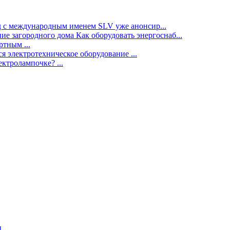
нд с международным именем SLV уже анонсир...
ие загородного дома Как оборудовать энергоснаб...
тным ...
я электротехническое оборудование ...
ектролампочке? ...
ы