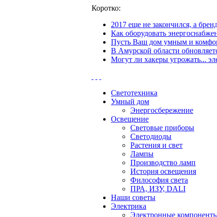
Коротко:
2017 еще не закончился, а бре
Как оборудовать энергоснабжен
Пусть Ваш дом умным и комфор
В Амурской области обновляетс
Могут ли хакеры угрожать... эл
Светотехника
Умный дом
Энергосбережение
Освещение
Световые приборы
Светодиоды
Растения и свет
Лампы
Производство ламп
История освещения
Философия света
ПРА, ИЗУ, DALI
Наши советы
Электрика
Электронные компонент