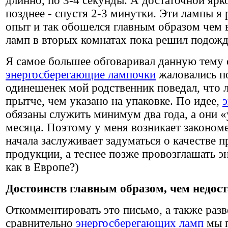
длинно, по 3-4 секунды. А достаточной ярк
позднее - спустя 2-3 минутки. Эти лампы я
опыт и так обошелся главным образом чем 
ламп в вторых комнатах пока решил подожд
Я самое большее обговаривал данную тему
энергосберегающие лампочки
жаловались по
одинешенек мой родственник поведал, что 
прытче, чем указано на упаковке. По идее,
обязаны служить минимум два года, а они 
месяца. Поэтому у меня возникает законом
начала заслуживает задуматься о качестве 
продукции, а теснее позже провозглашать 
как в Европе?)
Достоинств главным образом, чем недост
Откомментировать это письмо, а также
разв
сравнительно
энергосберегающих ламп
мы 