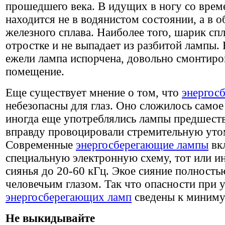
прошедшего века. В идущих в ногу со врем
находится не в водянистом состоянии, а в о
железного сплава. Наиболее того, шарик сп
отростке и не выпадает из разбитой лампы. 
ежели лампа испорчена, довольно смонтиро
помещение.
Еще существует мнение о том, что
энергос
небезопасны для глаз. Оно сложилось самое
иногда еще употреблялись лампы предшест
вправду провоцировали стремительную утом
Современные
энергосберегающие лампы
вк
специальную электронную схему, тот или и
сиянья до 20-60 кГц. Экое сияние полность
человечьим глазом. Так что опасности при 
энергосберегающих ламп
сведены к миниму
Не выкидывайте