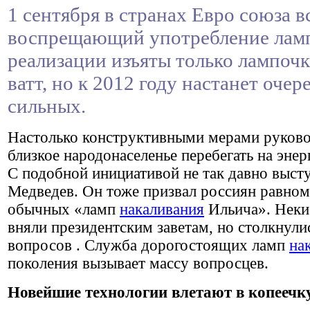
1 сентября в странах Евро союза в
воспрещающий употребление ламп
реализации изъяты только лампоч
ватт, но к 2012 году настанет очер
сильных.
Настолько конструктивными мерами руково
близкое народонаселенье перебегать на эне
С подобной инициативой не так давно выст
Медведев. Он тоже призвал россиян равном
обычных «ламп
накаливания
Ильича». Неки
вняли президентским заветам, но
столкнули
вопросов
. Служба дорогостоящих ламп
на
поколения вызывает массу вопросцев.
Новейшие технологии влетают в копеечк