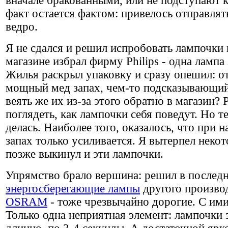
вначале бракованными, или не подступают 
факт остается фактом: привелось отправлят
ведро.
Я не сдался и решил испробовать лампочки
магазине избрал фирму Philips - одна лампа 
Жилья раскрыл упаковку и сразу опешил: о
мощный мед запах, чем-то подсказывающий
веять же их из-за этого обратно в магазин?
поглядеть, как лампочки себя поведут. Но т
делась. Наиболее того, оказалось, что при
запах только усиливается. Я вытерпел некот
позже выкинул и эти лампочки.
Упрямство брало вершина: решил в последн
энергосберегающие лампы
другого произво
OSRAM
- тоже чрезвычайно дорогие. С ими
Только одна неприятная элемент: лампочки 