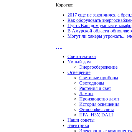
Коротко:
2017 еще не закончился, а бре
Как оборудовать энергоснабжен
Пусть Ваш дом умным и комфор
В Амурской области обновляетс
Могут ли хакеры угрожать... эл
Светотехника
Умный дом
Энергосбережение
Освещение
Световые приборы
Светодиоды
Растения и свет
Лампы
Производство ламп
История освещения
Философия света
ПРА, ИЗУ, DALI
Наши советы
Электрика
Электронные компонент