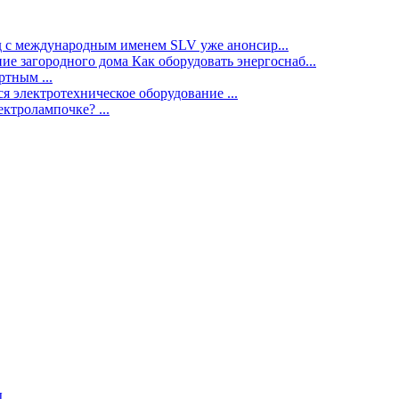
нд с международным именем SLV уже анонсир...
ие загородного дома Как оборудовать энергоснаб...
тным ...
я электротехническое оборудование ...
ектролампочке? ...
ы