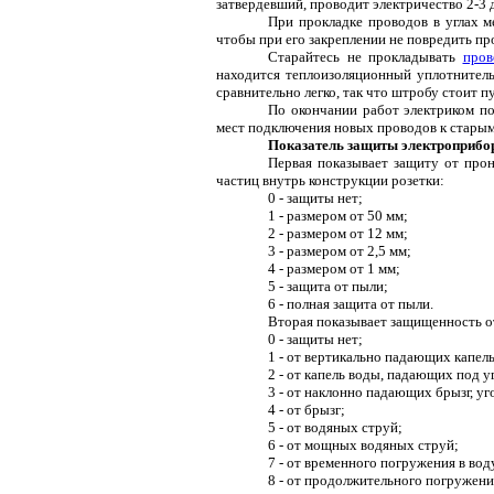
затвердевший, проводит электричество 2-3 д
При прокладке проводов в углах м
чтобы при его закреплении не повредить пр
Старайтесь не прокладывать
пров
находится теплоизоляционный уплотнитель
сравнительно легко, так что штробу стоит п
По окончании работ электриком по
мест подключения новых проводов к старым
Показатель защиты электроприбор
Первая показывает защиту от про
частиц внутрь конструкции розетки:
0 - защиты нет;
1 - размером от 50 мм;
2 - размером от 12 мм;
3 - размером от 2,5 мм;
4 - размером от 1 мм;
5 - защита от пыли;
6 - полная защита от пыли.
Вторая показывает защищенность от
0 - защиты нет;
1 - от вертикально падающих капель
2 - от капель воды, падающих под у
3 - от наклонно падающих брызг, уг
4 - от брызг;
5 - от водяных струй;
6 - от мощных водяных струй;
7 - от временного погружения в вод
8 - от продолжительного погружения