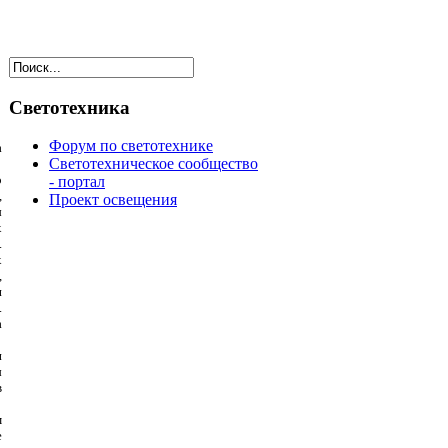
Светотехника
Форум по светотехнике
а
Светотехническое сообщество
о
- портал
,
Проект освещения
ы
х
.
х
,
и
.
а
и
ы
в
м
е