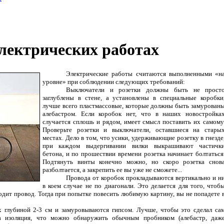
лектрических работах
Электрические работы считаются выполненными «н
уровне» при соблюдении следующих требований:
Выключатели и розетки должны быть не прост
заглублены в стене, а установлены в специальные коробки
лучше всего пластмассовые, которые должны быть замурован
алебастром. Если коробок нет, что в наших новостройка
случается сплошь и рядом, имеет смысл поставить их самому
Проверьте розетки и выключатели, оставшиеся на стары
местах. Дело в том, что усики, удерживающие розетку в гнезде
при каждом выдергивании вилки выкрашивают частичк
бетона, и по прошествии времени розетка начинает болтаться
Подтянуть винты конечно можно, но скоро розетка снов
разболтается, а закрепить ее вы уже не сможете...
Провода от коробок прокладываются вертикально и н
в коем случае не по диагонали. Это делается для того, чтоб
оходит провод. Тогда при попытке повесить любимую картину, вы не попадете 
 глубиной 2-3 см и замуровываются гипсом. Лучше, чтобы это сделал са
на изоляция, что можно обнаружить обычным пробником (алебастр, даж