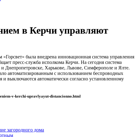
ием в Керчи управляют
м «Горсвет» была внедрена инновационная система управления
щает пресс-служба исполкома Керчи. На сегодня система
е и Днепропетровске, Харькове, Львове, Симферополе и Ялте.
ало автоматизированным с использованием беспроводных
я и выключаются автоматически согласно установленному
heniem-v-kerchi-upravlyayut-distancionno.html
ние загородного дома
ортным