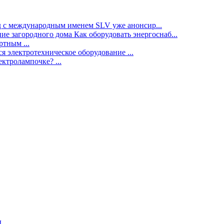
нд с международным именем SLV уже анонсир...
ие загородного дома Как оборудовать энергоснаб...
тным ...
я электротехническое оборудование ...
ектролампочке? ...
ы