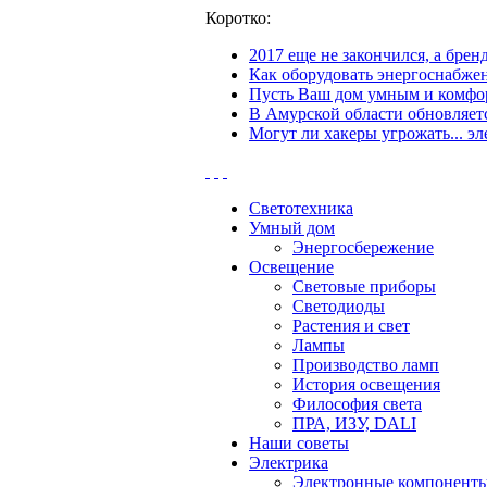
Коротко:
2017 еще не закончился, а бре
Как оборудовать энергоснабжен
Пусть Ваш дом умным и комфор
В Амурской области обновляетс
Могут ли хакеры угрожать... эл
Светотехника
Умный дом
Энергосбережение
Освещение
Световые приборы
Светодиоды
Растения и свет
Лампы
Производство ламп
История освещения
Философия света
ПРА, ИЗУ, DALI
Наши советы
Электрика
Электронные компонент