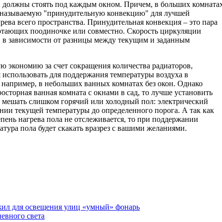
ни должны стоять под каждым окном. Причем, в больших комната
к называемую "принудительную конвекцию" для лучшей
рева всего пространства. Принудительная конвекция – это пара
отающих поодиночке или совместно. Скорость циркуляции
, в зависимости от разницы между текущим и заданным
ю экономию за счет сокращения количества радиаторов,
 использовать для поддержания температуры воздуха в
 например, в небольших ванных комнатах без окон. Однако
осторная ванная комната с окнами в сад, то лучше установить
т мешать слишком горячий или холодный пол: электрический
нии текущей температуры до определенного порога. А так как
пень нагрева пола не отслеживается, то при поддержании
тура пола будет скакать вразрез с вашими желаниями.
жил для освещения улиц «умный» фонарь
евного света