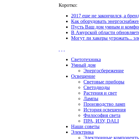
Коротко:
2017 еще не закончился, а бре
Как оборудовать энергоснабжен
Пусть Ваш дом умным и комфор
В Амурской области обновляетс
Могут ли хакеры угрожать... эл
Светотехника
Умный дом
Энергосбережение
Освещение
Световые приборы
Светодиоды
Растения и свет
Лампы
Производство ламп
История освещения
Философия света
ПРА, ИЗУ, DALI
Наши советы
Электрика
Электронные компонент