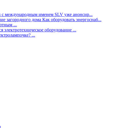
нд с международным именем SLV уже анонсир...
ие загородного дома Как оборудовать энергоснаб...
тным ...
я электротехническое оборудование ...
ектролампочке? ...
ы