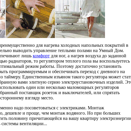
 преимущественно для нагрева холодных напольных покрытий в
зательно выводить управление теплыми полами на Умный Дом.
спечивают лишь
комфорт
для ног, а нагрев воздуха до заданной
ью радиаторов, то регулятором теплого пола вы воспользуетесь
 оптимальный режим работы. Поэтому достаточно установить
быть программируемым и обеспечивать переход с дневного на
о таймеру. Единственным изъяном такого регулятора может стат
бранную вами элитную серию электроустановочных изделий. Эт
использовать один или несколько маломощных регуляторов
ыбранный поставщик розеток и выключателей, или спрятать
стороннему взгляду место.
еменно надо посоветоваться с электриками. Монтаж
но, дешевле и проще, чем монтаж водяного. Но при больших
тить половину причитающейся на вашу квартиру электроэнергии
ь системы вентиляции...