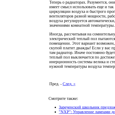
Теперь о радиаторах. Разумеется, о
имеет смысл использовать еще и та
циркуляции воздуха и быстрого прог
вентиляторов разной мощности, раб
воздуха регулируется автоматически
значениями комнатной температуры.
Иногда, рассчитывая на сомнительну
электрический теплый пол пытаются
помещении. Этот вариант возможен,
скупой платит дважды! Если у вас пр
там радиатор. Иначе постоянно буде
теплый пол выключается по достиже
инерционность системы велика и сте
нужной температуры воздуха темпера
Пред. -
След. »
Смотрите также:
Зареченский школьник предло
"NXP": Управление лампами дн