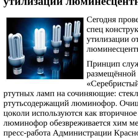
утилизации люминесцент
Сегодня пров
спец констру
утилизации о
люминесцент
Принцип служ
размещённой 
«Серебристый
ртутных ламп на сочиняющие: стекл
ртутьсодержащий люминофор. Очищ
цоколи используются как вторичное
люминофор обезвреживается хим ме
пресс-работа Администрации Красно