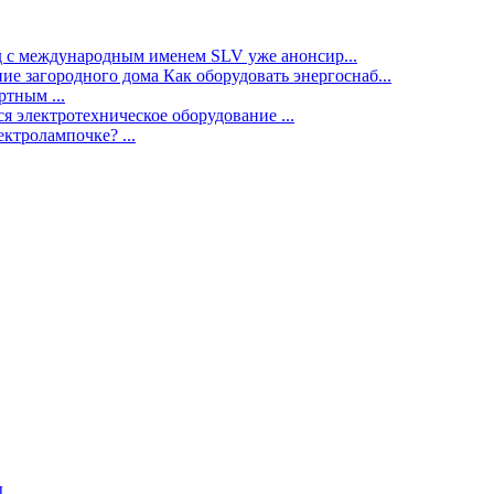
нд с международным именем SLV уже анонсир...
ие загородного дома Как оборудовать энергоснаб...
тным ...
я электротехническое оборудование ...
ектролампочке? ...
ы