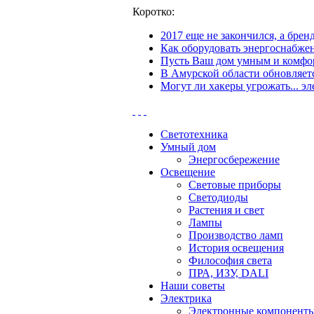
Коротко:
2017 еще не закончился, а бре
Как оборудовать энергоснабжен
Пусть Ваш дом умным и комфор
В Амурской области обновляетс
Могут ли хакеры угрожать... эл
Светотехника
Умный дом
Энергосбережение
Освещение
Световые приборы
Светодиоды
Растения и свет
Лампы
Производство ламп
История освещения
Философия света
ПРА, ИЗУ, DALI
Наши советы
Электрика
Электронные компонент