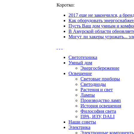
Коротко:
2017 еще не закончился, а бре
Как оборудовать энергоснабжен
Пусть Ваш дом умным и комфор
В Амурской области обновляетс
Могут ли хакеры угрожать... эл
Светотехника
Умный дом
Энергосбережение
Освещение
Световые приборы
Светодиоды
Растения и свет
Лампы
Производство ламп
История освещения
Философия света
ПРА, ИЗУ, DALI
Наши советы
Электрика
Электронные компонент