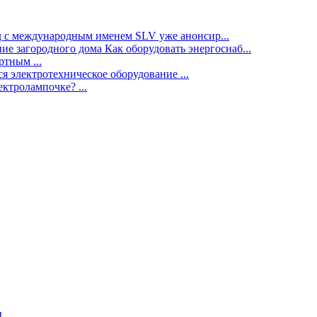
нд с международным именем SLV уже анонсир...
ие загородного дома Как оборудовать энергоснаб...
тным ...
я электротехническое оборудование ...
ектролампочке? ...
ы