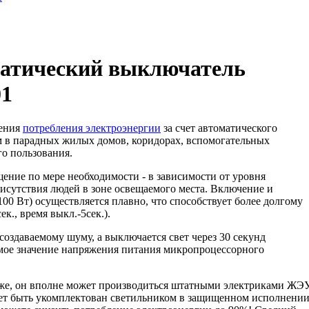
атический выключатель
01
жения
потребления электроэнергии
за счет автоматического
 в парадных жилых домов, коридорах, вспомогательных
о пользования.
ение по мере необходимости - в зависимости от уровня
рисутствия людей в зоне освещаемого места. Включение и
0 Вт) осуществляется плавно, что способствует более долгому
к., время выкл.-5сек.).
создаваемому шуму, а выключается свет через 30 секунд
имое значение напряжения питания микропроцессорного
же, он вполне может производиться штатными электриками ЖЭУ
ет быть укомплектован светильником в защищенном исполнении