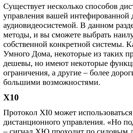
Существует несколько способов ди
управления вашей интефиро­ванной
аудиовидеосистемой. В данном разд
мето­ды, и вы сможете выбрать наи
собственной конкретной системы. К
Умного Дома, некоторые из таких п
деше­вы, но имеют некоторые функ
ограничения, а другие – более дорог
большими возможностями.
Х10
Протокол XI0 может использоваться
дистанционного управ­ления. «Но по
– сигнал ХЮ проходит по силовым л