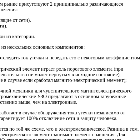
м рынке присутствуют 2 принципиально различающиеся
лючения:
ящие от сети).
ти).
й из категорий.
 из нескольких основных компонентов:
отследить ток утечки и передать его с некоторым коэффициентом
рический элемент играет роль порогового элемента (при
ешательства не может вернуться в исходное состояние);
е в случае если сработал магнито-электрический элемент);
ной механики для чувствительного магнитоэлектрического
ктромеханические УЗО предлагают в основном зарубежные
тственно выше, чем на электронные.
ботает в случае обнаружения тока утечки независимо от
 гарантирует 100% отключение сети и защиту человека.
тся по той же схеме, что и электромеханическое. Разница в том,
лектрического элемента занимает элемент сравнения. Для