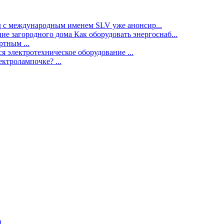
нд с международным именем SLV уже анонсир...
ие загородного дома Как оборудовать энергоснаб...
тным ...
я электротехническое оборудование ...
ектролампочке? ...
ы