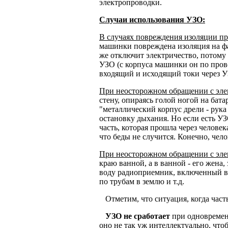
электропроводки.
Случаи использования УЗО:
В случаях повреждения изоляции пр
машинки повреждена изоляция на фаз
же отключит электричество, потому 
УЗО (с корпуса машинки он по пров
входящий и исходящий токи через У
При неосторожном обращении с эле
стену, опираясь голой ногой на бата
"металлический корпус дрели - рука 
остановку дыхания. Но если есть УЗО
часть, которая прошла через челове
что беды не случится. Конечно, чело
При неосторожном обращении с эл
краю ванной, а в ванной - его жена
воду радиоприемник, включенный в р
по трубам в землю и т.д.
Отметим, что ситуация, когда часть
УЗО не сработает
при одновременн
оно не так уж интеллектуально, что