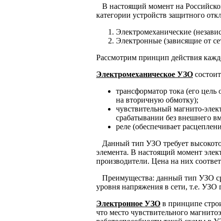
В настоящий момент на Российско
категории устройств защитного отк
Электромеханические (независ
Электронные (зависящие от се
Рассмотрим принцип действия каждо
Электромеханическое УЗО
состоит
трансформатор тока (его цель 
на вторичную обмотку);
чувствительный магнито-элект
срабатывании без внешнего вм
реле (обеспечивает расцеплени
Данный тип УЗО требует высокоточ
элемента. В настоящий момент эле
производители. Цена на них соотве
Преимущества: данный тип УЗО сра
уровня напряжения в сети, т.е. УЗО
Электронное УЗО
в принципе строи
что место чувствительного магнитоэ