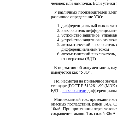
человек или лампочка. Если утечки т
У различных производителей электр
различное определение УЗО:
дифференциальный выключате
выключатель дифференциально
устройство защитное, управл
устройство защитного отключ
автоматический выключатель 
дифференциальным током
автоматический выключатель,
от сверхтока (ВДТ)
В нормативной документации, науч
именуются как "УЗО".
Но, несмотря на привычное звучани
стандарт (ГОСТ Р 51326.1-99 (МЭК 6
ВДТ -
выключатели
дифференциальн
Минимальный ток, протекание кото
опасных последствий, равен 5мА. С
10мА. При протекании через челове
сокращение мышц. Ток силой 30мА 