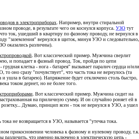
оводов в электроприборах
. Например, внутри стиральной
ном проводе, в результате чего он коснулся корпуса.
УЗО
тут
что ток, ушедший в квартиру по фазному проводу, не вернулся в
оду "заземления" вернулся в щиток, минуя УЗО и следовательно,
ЗО оказались различны).
ктропроводкой
. Вот классический пример. Мужчина сверлит
рею, и попадает в фазный провод. Ток, пройдя по цепи
- грудная клетка - нога - батарея" вызывает паралич сердца и/ил
, то оно сразу "почувствует", что часть тока не вернулось (та
ка и ушла в батарею). Напряжение будет отключено столь быстро,
века током дернет, но не более того.
ектроприборами
. Вот классический пример. Мужчина сидит на
, застрахованная на приличную сумму. И он случайно роняет ей в
озетку... Думаю, принцип ясен - ток не вернулся в УЗО, а ушел
 тока не возвращается в УЗО, называется "утечка тока.
ом прикосновении человека к фазному и нулевому проводу, т.к
бы различить, что именно включено в электрическую цепь -