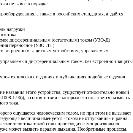
ока нет - все в порядке.
ооборудования, а также в российских стандартах, а даётся
ль нагрузки
го тока
яемое дифференциальным (остаточным) током (УЗО-Д)
ения переносное (УЗО-ДП)
со встроенным защитным устройством, управляемым
 управляемый дифференциальным током, без встроенной защиты
но-технических изданиях и публикациях подобные изделия
е названия этого устройства, существует относительно новый
1008-1-96)), в соответствии с которым его полагается называть
ого тока.
рого ощущается человеческим телом, но при этом не вызывает
ледующая величина именуется «током не отпускания» и равна
ческое тело тока такой силы происходит самопроизвольное
уже может вызвать паралич дыхания. Необратимые процессы,