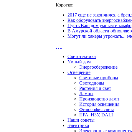
Коротко:
2017 еще не закончился, а бре
Как оборудовать энергоснабжен
Пусть Ваш дом умным и комфор
В Амурской области обновляетс
Могут ли хакеры угрожать... эл
Светотехника
Умный дом
Энергосбережение
Освещение
Световые приборы
Светодиоды
Растения и свет
Лампы
Производство ламп
История освещения
Философия света
ПРА, ИЗУ, DALI
Наши советы
Электрика
Электронные компонент