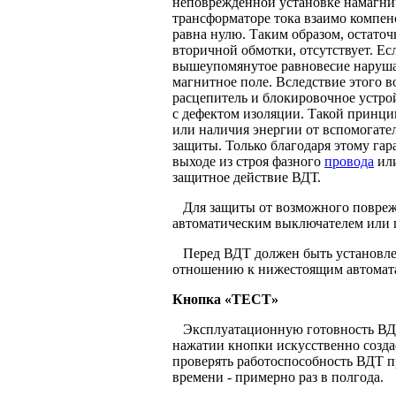
неповрежденной установке намагн
трансформаторе тока взаимо компенс
равна нулю. Таким образом, остато
вторичной обмотки, отсутствует. Есл
вышеупомянутое равновесие нарушае
магнитное поле. Вследствие этого в
расцепитель и блокировочное устро
с дефектом изоляции. Такой принци
или наличия энергии от вспомогател
защиты. Только благодаря этому гар
выходе из строя фазного
провода
или
защитное действие ВДТ.
Для защиты от возможного поврежд
автоматическим выключателем или 
Перед ВДТ должен быть установлен
отношению к нижестоящим автомата
Кнопка «ТЕСТ»
Эксплуатационную готовность ВДТ
нажатии кнопки искусственно созда
проверять работоспособность ВДТ п
времени - примерно раз в полгода.