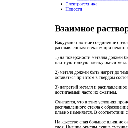
Электротехника
Новости
Взаимное раство
Вакуумно-плотное соединение стекла
расплавленным стеклом при некотор
1) на поверхности металла должен 
плотную тонкую пленку окиси метал
2) металл должен быть нагрет до те
оставаться при этом в твердом состо
3) нагретый металл и расплавленное
достигаемый часто их сжатием.
Считается, что в этих условиях про
расплавленного стекла с образовани
плавно изменяется. В соответствии с
На качество спая большое влияние о
слоя. Низшие окислы лучше смачива