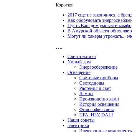
Коротко:
2017 еще не закончился, а бре
Как оборудовать энергоснабжен
Пусть Ваш дом умным и комфор
В Амурской области обновляетс
Могут ли хакеры угрожать... эл
Светотехника
Умный дом
Энергосбережение
Освещение
Световые приборы
Светодиоды
Растения и свет
Лампы
Производство ламп
История освещения
Философия света
ПРА, ИЗУ, DALI
Наши советы
Электрика
Электронные компонент