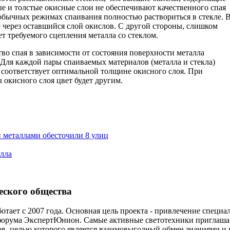
е и толстые окисные слои не обеспечивают качественного спая
и обычных режимах спаивания полностью раствориться в стекле. 
е через оставшийся слой окислов. С другой стороны, слишком
т требуемого сцепления металла со стеклом.
во спая в зависимости от состояния поверхности металла
. Для каждой пары спаиваемых материалов (металла и стекла)
й соответствует оптимальной толщине окисного слоя. При
окисного слоя цвет будет другим.
 металлами обесточили 8 улиц
алла
еского общества
отает с 2007 года. Основная цель проекта - привлечение специ
форума ЭкспертЮнион. Самые активные светотехники приглаша
ов, целью которого является взаимовыгодный обмен знаниями и