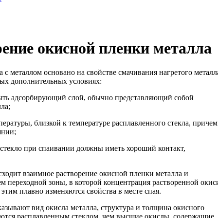
рение окисной пленки металла
 с металлом основано на свойстве смачивания нагретого металл
ых дополнительных условиях:
быть адсорбирующий слой, обычно представляющий собой
ла;
мпературы, близкой к температуре расплавленного стекла, причем
янии;
 стекло при спаивании должны иметь хороший контакт,
исходит взаимное растворение окисной пленки металла и
ем переходной зоны, в которой концентрация растворенной окис
 этим плавно изменяются свойства в месте спая.
казывают вид окисла металла, структура и толщина окисного
ются расплавленным стеклом, чем высшие окислы, содержащие