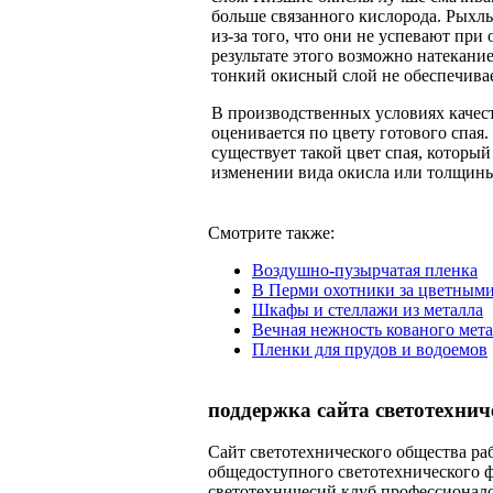
больше связанного кислорода. Рыхлы
из-за того, что они не успевают пр
результате этого возможно натекани
тонкий окисный слой не обеспечивае
В производственных условиях качест
оценивается по цвету готового спая
существует такой цвет спая, которы
изменении вида окисла или толщины 
Смотрите также:
Воздушно-пузырчатая пленка
В Перми охотники за цветными
Шкафы и стеллажи из металла
Вечная нежность кованого мет
Пленки для прудов и водоемов
поддержка сайта светотехнич
Сайт светотехнического общества раб
общедоступного светотехнического 
светотехничесий клуб профессионал