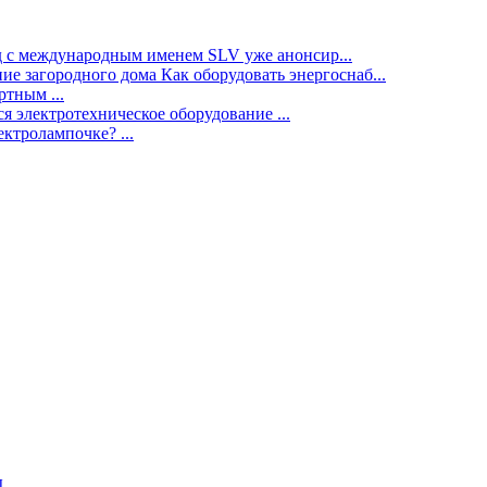
нд с международным именем SLV уже анонсир...
ие загородного дома Как оборудовать энергоснаб...
тным ...
я электротехническое оборудование ...
ектролампочке? ...
ы