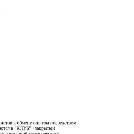
В
алистов к обмену опытом посредством
ются в "КЛУБ" - закрытый
 информацией коммерческого