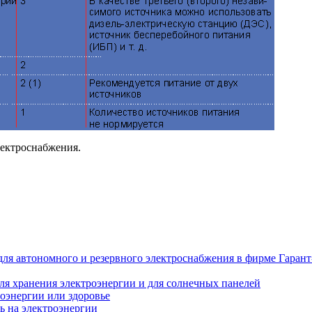
лектроснабжения.
ля автономного и резервного электроснабжения в фирме Гарант
ля хранения электроэнергии и для солнечных панелей
оэнергии или здоровье
ь на электроэнергии