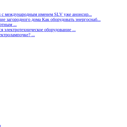
нд с международным именем SLV уже анонсир...
ие загородного дома Как оборудовать энергоснаб...
тным ...
я электротехническое оборудование ...
ектролампочке? ...
ы