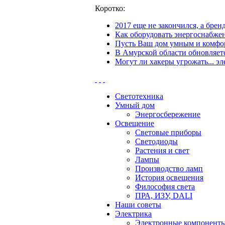
Коротко:
2017 еще не закончился, а бре
Как оборудовать энергоснабжен
Пусть Ваш дом умным и комфор
В Амурской области обновляетс
Могут ли хакеры угрожать... эл
Светотехника
Умный дом
Энергосбережение
Освещение
Световые приборы
Светодиоды
Растения и свет
Лампы
Производство ламп
История освещения
Философия света
ПРА, ИЗУ, DALI
Наши советы
Электрика
Электронные компонент