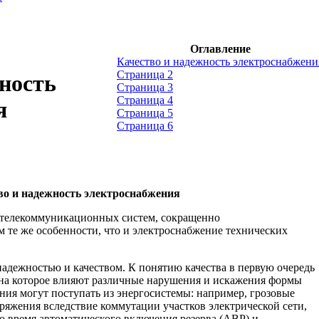
Оглавление
Качество и надежность электроснабжени
Страница 2
ность
Страница 3
Страница 4
я
Страница 5
Страница 6
во и надежность электроснабжения
телекоммуникационных систем, сокращенно
 те же особенности, что и электроснабжение технических
адежностью и качеством. К понятию качества в первую очередь
, на которое влияют различные нарушения и искажения формы
ия могут поступать из энергосистемы: например, грозовые
яжения вследствие коммутации участков электрической сети,
о время автоматического включения резерва (АВР) и