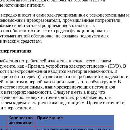
ие источники питания.
 нередко вносят и сами электроприемники с резкопеременным и
всевозможные преобразователи, промышленные потребители,
добные свойства электроприемников относятся к
способности технических средств функционировать с
ктромагнитной обстановке, не создавая недопустимых
ническим средствам.
 энергопитания
набжения потребителей изложены прежде всего в таком
менте, как «Правила устройства электроустановок» (ПУЭ). В
ности электроснабжения вводится категория надежности. В
с третьей по первую) в зависимости от требований к надежности
й, при этом в первой категории выделяют особую группу. В
личестве независимых, взаиморезервирующих источников
 категориях надежности. Следует иметь в виду, что
телю не более двух источников электроснабжения, т. е.
ее чем к двум электрическим подстанциям. Прочие источники,
и энергосистемы.