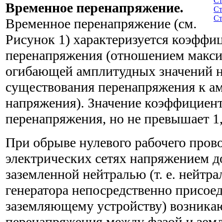
Ст
Временное перенапряжение.
Ст
Ст
Временное перенапряжение (см.
Рисунок 1) характеризуется коэффи
перенапряжения (отношением макси
огибающей амплитудных значений н
существования перенапряжения к а
напряжения). Значение коэффициент
перенапряжения, но не превышает 1,
При обрыве нулевого рабочего пров
электрических сетях напряжением до
заземленной нейтралью (т. е. нейтр
генератора непосредственно присое
заземляющему устройству) возника
перенапряжения между фазой и земл