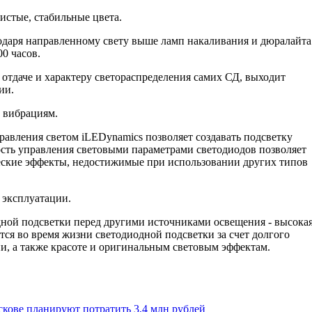
истые, стабильные цвета.
годаря направленному свету выше ламп накаливания и дюралайта
00 часов.
й отдаче и характеру светораспределения самих СД, выходит
ии.
и вибрациям.
правления светом iLEDynamics позволяет создавать подсветку
ость управления световыми параметрами светодиодов позволяет
ские эффекты, недостижимые при использовании других типов
 эксплуатации.
ной подсветки перед другими источниками освещения - высока
ся во время жизни светодиодной подсветки за счет долгого
и, а также красоте и оригинальным световым эффектам.
скове планируют потратить 3,4 млн рублей