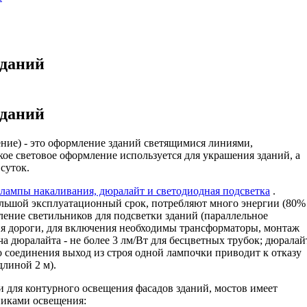
зданий
зданий
ение) - это оформление зданий светящимися линиями,
ое световое оформление используется для украшения зданий, а
суток.
 лампы накаливания, дюралайт и светодиодная подсветка
.
ольшой эксплуатационный срок, потребляют много энергии (80%
оление светильников для подсветки зданий (параллельное
я дороги, для включения необходимы трансформаторы, монтаж
ча дюралайта - не более 3 лм/Вт для бесцветных трубок; дюралай
го соединения выход из строя одной лампочки приводит к отказу
длиной 2 м).
 для контурного освещения фасадов зданий, мостов имеет
никами освещения: