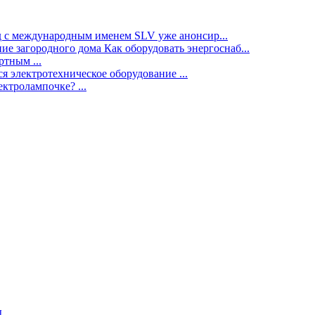
нд с международным именем SLV уже анонсир...
ие загородного дома Как оборудовать энергоснаб...
тным ...
я электротехническое оборудование ...
ектролампочке? ...
ы