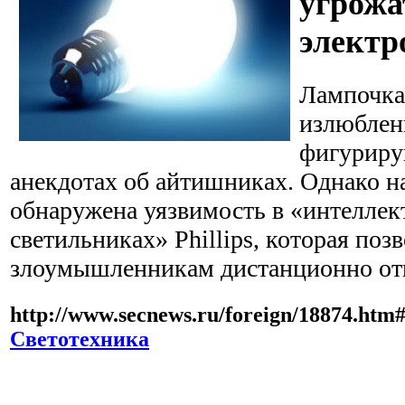
угрожат
электр
Лампочка
излюблен
фигуриру
анекдотах об айтишниках. Однако на
обнаружена уязвимость в «интелле
светильниках» Phillips, которая поз
злоумышленникам дистанционно от
http://www.secnews.ru/foreign/18874.ht
Светотехника