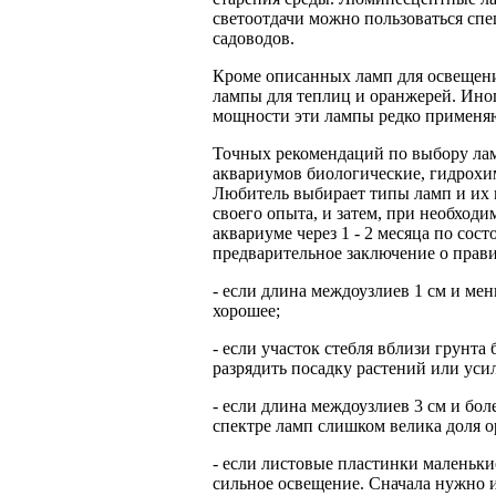
светоотдачи можно пользоваться сп
садоводов.
Кроме описанных ламп для освещен
лампы для теплиц и оранжерей. Ино
мощности эти лампы редко применяю
Точных рекомендаций по выбору лам
аквариумов биологические, гидрохим
Любитель выбирает типы ламп и их
своего опыта, и затем, при необходи
аквариуме через 1 - 2 месяца по со
предварительное заключение о прав
- если длина междоузлиев 1 см и мен
хорошее;
- если участок стебля вблизи грунта
разрядить посадку растений или уси
- если длина междоузлиев 3 см и бол
спектре ламп слишком велика доля о
- если листовые пластинки маленькие
сильное освещение. Сначала нужно и