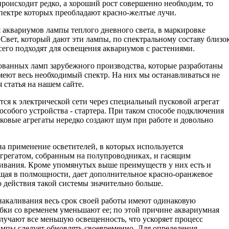
роисходит редко, а хороший рост совершенно необходим, то
спектре которых преобладают красно-желтые лучи.
аквариумов лампы теплого дневного света, в маркировке
д. Свет, который дают эти лампы, по спектральному составу близо
сего подходят для освещения аквариумов с растениями.
ванных ламп зарубежного производства, которые разработаны
меют весь необходимый спектр. На них мы останавливаться не
я статья на нашем сайте.
 к электрической сети через специальный пусковой агрегат
особого устройства - стартера. При таком способе подключения
ковые агрегаты нередко создают шум при работе и довольно
на применение осветителей, в которых используется
грегатом, собранным на полупроводниках, и гасящим
ивания. Кроме упомянутых выше преимуществ у них есть и
ющая в полмощности, дает дополнительное красно-оранжевое
 действия такой системы значительно больше.
накаливания весь срок своей работы имеют одинаковую
бки со временем уменьшают ее; по этой причине аквариумная
получают все меньшую освещенность, что ускоряет процесс
мпы следует обновлять своевременно. Для определения