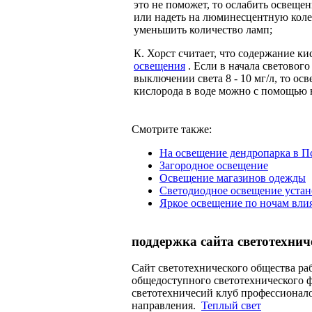
это не поможет, то ослабить освеще
или надеть на люминесцентную кол
уменьшить количество ламп;
К. Хорст считает, что содержание ки
освещения
. Если в начала светового
выключении света 8 - 10 мг/л, то о
кислорода в воде можно с помощью на
Смотрите также:
На освещение дендропарка в П
Загородное освещение
Освещение магазинов одежды
Светодиодное освещение устан
Яркое освещение по ночам вли
поддержка сайта светотехнич
Сайт светотехнического общества раб
общедоступного светотехнического 
светотехничесий клуб профессионал
направления.
Теплый свет