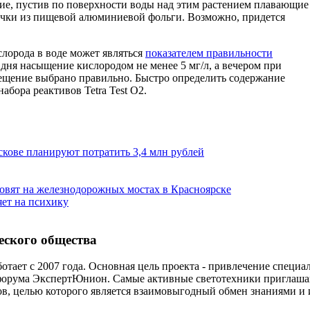
ние, пустив по поверхности воды над этим растением плавающие
ечки из пищевой алюминиевой фольги. Возможно, придется
слорода в воде может являться
показателем правильности
 дня насыщение кислородом не менее 5 мг/л, а вечером при
свещение выбрано правильно. Быстро определить содержание
бора реактивов Tetra Test О2.
скове планируют потратить 3,4 млн рублей
овят на железнодорожных мостах в Красноярске
яет на психику
еского общества
отает с 2007 года. Основная цель проекта - привлечение специ
форума ЭкспертЮнион. Самые активные светотехники приглаша
ов, целью которого является взаимовыгодный обмен знаниями и