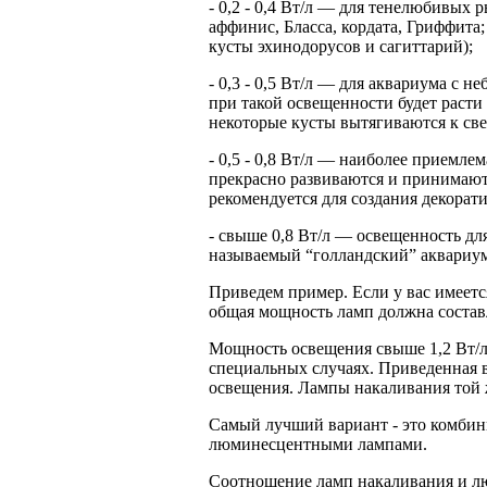
- 0,2 - 0,4 Вт/л — для тенелюбивых
аффинис, Бласса, кордата, Гриффита
кусты эхинодорусов и сагиттарий);
- 0,3 - 0,5 Вт/л — для аквариума с 
при такой освещенности будет расти
некоторые кусты вытягиваются к све
- 0,5 - 0,8 Вт/л — наиболее приемле
прекрасно развиваются и принимают
рекомендуется для создания декорат
- свыше 0,8 Вт/л — освещенность дл
называемый “голландский” аквариум
Приведем пример. Если у вас имеетс
общая мощность ламп должна составл
Мощность освещения свыше 1,2 Вт/л
специальных случаях. Приведенная 
освещения. Лампы накаливания той 
Самый лучший вариант - это комбин
люминесцентными лампами.
Соотношение ламп накаливания и лю