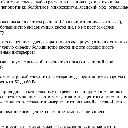
 рыб, в этом случае выбор растений ограничен (криптокорины
; папоротники болбитис и микрозориум, яванский мох; отдельны
небольшим количеством растений (аквариум тропического леса),
 большинство аквариумных растений, но их рост замедлен,
ту;
мая освещенность для декоративного аквариума; в таких условиях
 яркую окраску большинство растений; эта освещенность
ивных интерьеров;
я аквариума с высокой плотностью посадки растений (так
).
я столитровый сосуд, то для создания декоративного аквариума
ять от 50 до 80 Вт.
 приводит к значительному нагреву воды и применима лишь в
в перечне мощность соответствует люминесцентным источникам
же мощности создают примерно втрое меньший световой поток.
ированное освещение: сочетание ламп накаливания с
минесцентных ламп может быть различны, оно зависит от