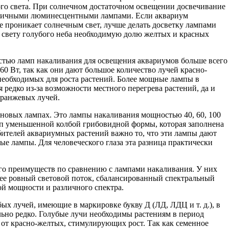
ого света. При солнечном достаточном освещении досвечивание
омичными люминесцентными лампами. Если аквариум
не проникает солнечным свет, лучше делать досветку лампами
к свету голубого неба необходимую долю желтых и красных
тью ламп накаливания для освещения аквариумов больше всего
60 Вт, так как они дают большое количество лучей красно-
необходимых для роста растений. Более мощные лампы в
 редко из-за возможности местного перегрева растений, да и
оранжевых лучей.
оновых лампах. Это лампы накаливания мощностью 40, 60, 100
п уменьшенной колбой грибовидной формы, которая заполнена
ителей аквариумных растений важно то, что эти лампы дают
е лампы. Для человеческого глаза эта разница практически
 преимуществ по сравнению с лампами накаливания. У них
лее ровный световой поток, сбалансированный спектральный
ой мощности и различного спектра.
х лучей, имеющие в маркировке букву Д (ЛД, ЛДЦ и т. д.), в
ьно редко. Голубые лучи необходимы растениям в период
 от красно-желтых, стимулирующих рост. Так как семенное