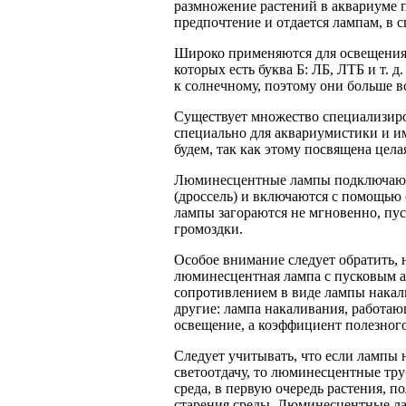
размножение растений в аквариуме п
предпочтение и отдается лампам, в 
Широко применяются для освещения 
которых есть буква Б: ЛБ, ЛТБ и т. 
к солнечному, поэтому они больше в
Существует множество специализиро
специально для аквариумистики и и
будем, так как этому посвящена цела
Люминесцентные лампы подключаются
(дроссель) и включаются с помощью 
лампы загораются не мгновенно, пус
громоздки.
Особое внимание следует обратить, 
люминесцентная лампа с пусковым а
сопротивлением в виде лампы накал
другие: лампа накаливания, работа
освещение, а коэффициент полезного
Следует учитывать, что если лампы 
светоотдачу, то люминесцентные тру
среда, в первую очередь растения, 
старения среды. Люминесцентные ла