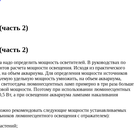
часть 2)
часть 2)
а надо определить мощность осветителей. В руководствах по
нтов расчета мощности освещения. Исходя из практического
, на объем аквариума. Для определения мощности источников
дуемую удельную мощность умножить, на объем аквариума,
 светоотдача люминесцентных ламп примерно в три раза больше
аковой мощности. Поэтому при использовании люминесцентных
 0,5 Вт, а при освещении аквариума лампами накаливания
можно рекомендовать следующие мощности устанавливаемых
льников люминесцентного освещения с отражателем):
растений;