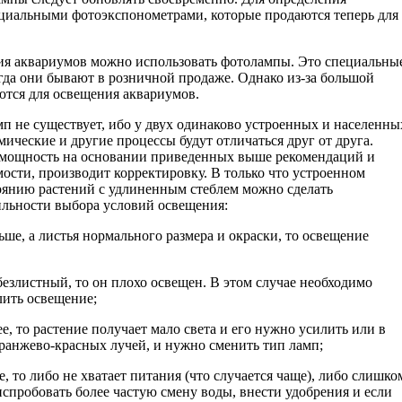
ециальными фотоэкспонометрами, которые продаются теперь для
ия аквариумов можно использовать фотолампы. Это специальны
гда они бывают в розничной продаже. Однако из-за большой
тся для освещения аквариумов.
п не существует, ибо у двух одинаково устроенных и населенны
ические и другие процессы будут отличаться друг от друга.
 мощность на основании приведенных выше рекомендаций и
мости, производит корректировку. В только что устроенном
стоянию растений с удлиненным стеблем можно сделать
ильности выбора условий освещения:
ьше, а листья нормального размера и окраски, то освещение
 безлистный, то он плохо освещен. В этом случае необходимо
лить освещение;
ее, то растение получает мало света и его нужно усилить или в
ранжево-красных лучей, и нужно сменить тип ламп;
, то либо не хватает питания (что случается чаще), либо слишко
спробовать более частую смену воды, внести удобрения и если