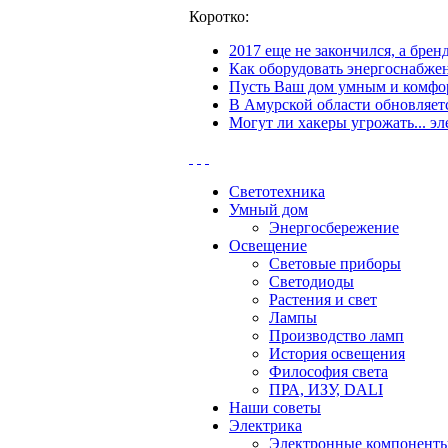
Коротко:
2017 еще не закончился, а бре
Как оборудовать энергоснабжен
Пусть Ваш дом умным и комфор
В Амурской области обновляетс
Могут ли хакеры угрожать... эл
Светотехника
Умный дом
Энергосбережение
Освещение
Световые приборы
Светодиоды
Растения и свет
Лампы
Производство ламп
История освещения
Философия света
ПРА, ИЗУ, DALI
Наши советы
Электрика
Электронные компонент