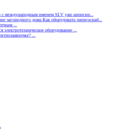
нд с международным именем SLV уже анонсир...
ие загородного дома Как оборудовать энергоснаб...
тным ...
я электротехническое оборудование ...
ектролампочке? ...
ы