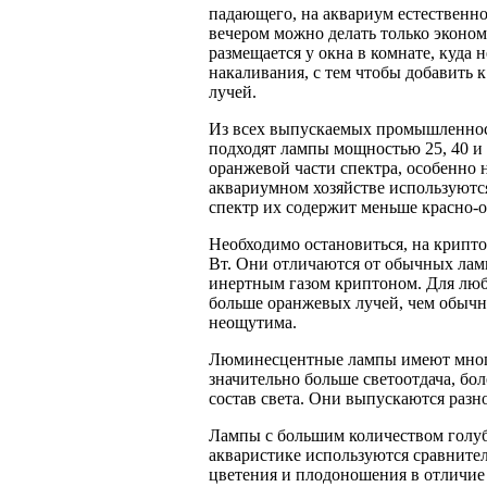
падающего, на аквариум естественн
вечером можно делать только экон
размещается у окна в комнате, куда 
накаливания, с тем чтобы добавить 
лучей.
Из всех выпускаемых промышленнос
подходят лампы мощностью 25, 40 и 
оранжевой части спектра, особенно 
аквариумном хозяйстве используются
спектр их содержит меньше красно-
Необходимо остановиться, на крипт
Вт. Они отличаются от обычных лам
инертным газом криптоном. Для люб
больше оранжевых лучей, чем обычны
неощутима.
Люминесцентные лампы имеют много
значительно больше светоотдача, бо
состав света. Они выпускаются разн
Лампы с большим количеством голубы
акваристике используются сравнител
цветения и плодоношения в отличие