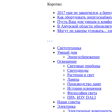
Коротко:
2017 еще не закончился, а бре
Как оборудовать энергоснабжен
Пусть Ваш дом умным и комфор
В Амурской области обновляетс
Могут ли хакеры угрожать... эл
Светотехника
Умный дом
Энергосбережение
Освещение
Световые приборы
Светодиоды
Растения и свет
Лампы
Производство ламп
История освещения
Философия света
ПРА, ИЗУ, DALI
Наши советы
Электрика
Электронные компонент