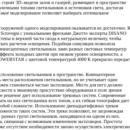
строят 3D–модели залов и галерей, размещают в пространстве
зличными типами светильников и источников света, достигая
Такое моделирование позволяет выбирать оптимальное
ооружений одного моделирования оказывается не достаточно. 
la Scrovegni с уникальными фресками Джотто эксперты DISANO
тены и верхней части свода в натуральную величину, чтобы
ских расчетов освещения. Подобная симуляция позволила
юминесцентных светильниках ламп разных световых температур
 эффекта холодных цветов при низком уровне освещенности, а
WERSTAR с цветовой температурой 4000 К прекрасно передае
асположение светильников в пространстве. Компьютерное
 места расположения светильников, но не учитывает один
жен становиться частью экспозиции. Место для него должно
свести к минимуму присутствие оборудования в поле зрения
ое решение дает использование трековых систем. Современные
ть на них светильники всех типов, а их гибкая топография дает
юбой сложности. Использование двенадцатифазных треков
жности таких систем. Эти треки позволяют, не загромождая
 разных групп светильников, находящихся на одном из них.
а, связанная с возможным изменением экспозиции. Простота
кже отсутствие необходимости заново осуществлять электрическо