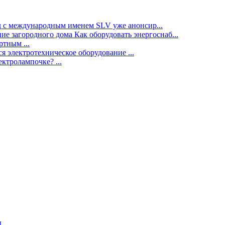
нд с международным именем SLV уже анонсир...
ие загородного дома Как оборудовать энергоснаб...
тным ...
я электротехническое оборудование ...
ектролампочке? ...
ы