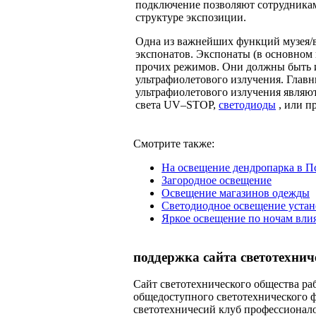
подключение позволяют сотрудникам
структуре экспозиции.
Одна из важнейших функций музея/в
экспонатов. Экспонаты (в основном
прочих режимов. Они должны быть и
ультрафиолетового излучения. Глав
ультрафиолетового излучения являю
света UV–STOP,
светодиоды
, или п
Смотрите также:
На освещение дендропарка в П
Загородное освещение
Освещение магазинов одежды
Светодиодное освещение устан
Яркое освещение по ночам вли
поддержка сайта светотехнич
Сайт светотехнического общества раб
общедоступного светотехнического 
светотехничесий клуб профессионал