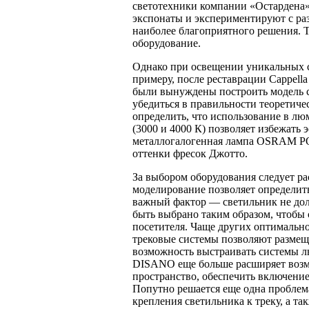
светотехники компании «Остардена» 
экспонаты и экспериментируют с ра
наиболее благоприятного решения. 
оборудование.
Однако при освещении уникальных с
примеру, после реставрации Cappel
были вынуждены построить модель с
убедиться в правильности теоретиче
определить, что использование в л
(3000 и 4000 К) позволяет избежать
металлогалогенная лампа OSRAM PO
оттенки фресок Джотто.
За выбором оборудования следует р
моделирование позволяет определить
важный фактор — светильник не дол
быть выбрано таким образом, чтобы 
посетителя. Чаще других оптимальн
трековые системы позволяют размеща
возможность выстраивать системы л
DISANO еще больше расширяет возмо
пространство, обеспечить включение
Попутно решается еще одна проблем
крепления светильника к треку, а та