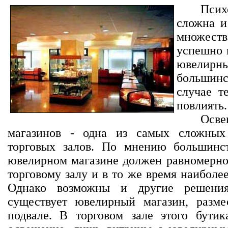
Пси
сложна и
множес
успешно в
ювелирн
большин
случае т
повлиять.
Осв
магазинов - одна из самых сложных
торговых залов. По мнению большинст
ювелирном магазине должен равномерно 
торговому залу и в то же время наиболе
Однако возможны и другие решен
существует ювелирный магазин, разме
подвале. В торговом зале этого бутик