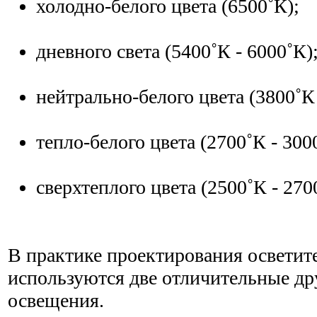
холодно-белого цвета (6500˚К);
дневного света (5400˚К - 6000˚К)
нейтрально-белого цвета (3800˚К 
тепло-белого цвета (2700˚К - 300
сверхтеплого цвета (2500˚К - 270
В практике проектирования осветит
используются две отличительные др
освещения.