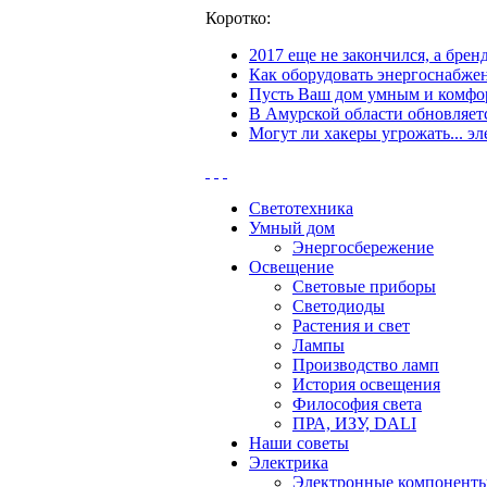
Коротко:
2017 еще не закончился, а бре
Как оборудовать энергоснабжен
Пусть Ваш дом умным и комфор
В Амурской области обновляетс
Могут ли хакеры угрожать... эл
Светотехника
Умный дом
Энергосбережение
Освещение
Световые приборы
Светодиоды
Растения и свет
Лампы
Производство ламп
История освещения
Философия света
ПРА, ИЗУ, DALI
Наши советы
Электрика
Электронные компонент