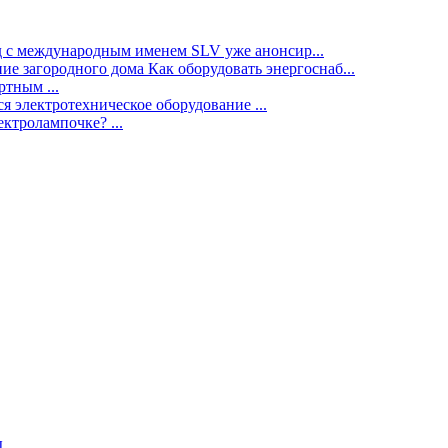
нд с международным именем SLV уже анонсир...
ие загородного дома Как оборудовать энергоснаб...
тным ...
я электротехническое оборудование ...
ектролампочке? ...
ы