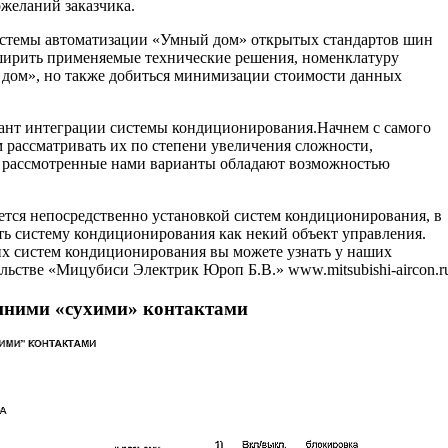
ожеланий заказчика.
истемы автоматизации «Умный дом» открытых стандартов шин
сширить применяемые технические решения, номенклатуру
дом», но также добиться минимизации стоимости данных
ант интеграции системы кондиционирования.Начнем с самого
м рассматривать их по степени увеличения сложности,
е рассмотренные нами варианты обладают возможностью
ется непосредственно установкой систем кондиционирования, в
ть систему кондиционирования как некий объект управления.
х систем кондиционирования вы можете узнать у наших
льстве «Мицубиси Электрик Юроп Б.В.» www.mitsubishi-aircon.r
шними «сухими» контактами