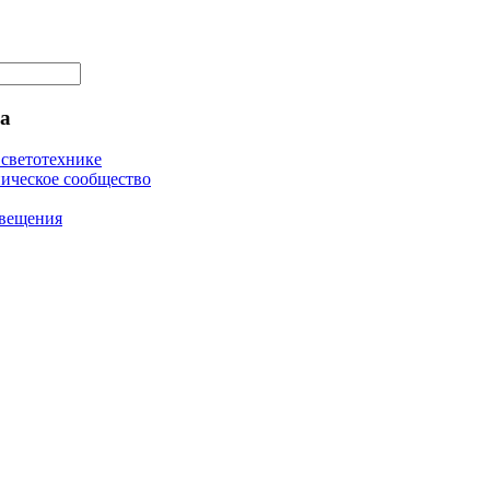
а
светотехнике
ическое сообщество
свещения