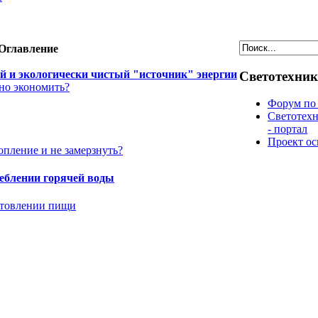
Оглавление
й и экологически чистый "источник" энергии
Светотехник
жно экономить?
Форум по 
Светотехн
- портал
Проект о
опление и не замерзнуть?
еблении горячей воды
отовлении пищи