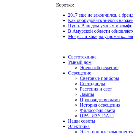
Коротко:
2017 еще не закончился, а бре
Как оборудовать энергоснабжен
Пусть Ваш дом умным и комфор
В Амурской области обновляетс
Могут ли хакеры угрожать... эл
Светотехника
Умный дом
Энергосбережение
Освещение
Световые приборы
Светодиоды
Растения и свет
Лампы
Производство ламп
История освещения
Философия света
ПРА, ИЗУ, DALI
Наши советы
Электрика
Электронные компонент