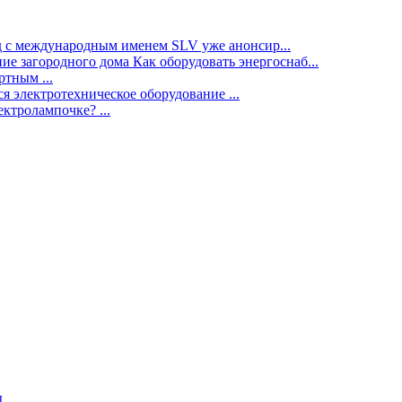
нд с международным именем SLV уже анонсир...
ие загородного дома Как оборудовать энергоснаб...
тным ...
я электротехническое оборудование ...
ектролампочке? ...
ы