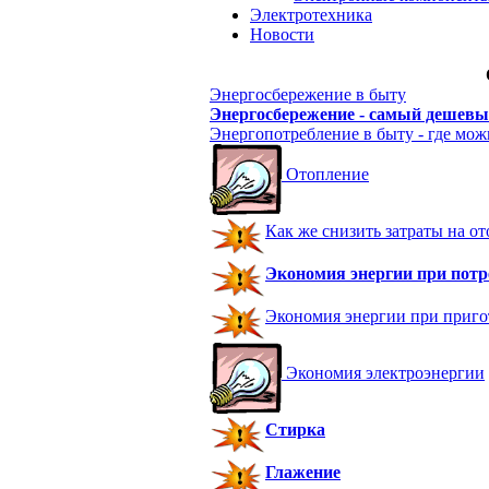
Электротехника
Новости
Энергосбережение в быту
Энергосбережение - самый дешевы
Энергопотребление в быту - где мо
Отопление
Как же снизить затраты на от
Экономия энергии при потр
Экономия энергии при приг
Экономия электроэнергии
Стирка
Глажение