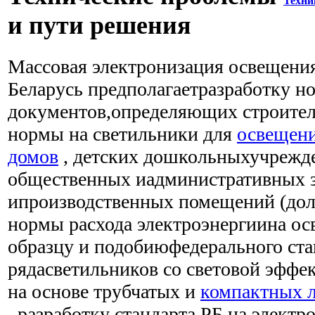
Техни
и пути решения
Массовая электронизация освещени
Беларусь предполагаетразработку н
документов,определяющих строител
нормы на светильники для
освещен
домов
, детских дошкольныхучрежде
общественных иадминистративных 
ипроизводственных помещений (до
нормы расхода электроэнергиина ос
образцу и подобиюфедерального ст
рядасветильников со световой эфф
на основе трубчатых и
компактных 
, разработку стандарта РБ на электр