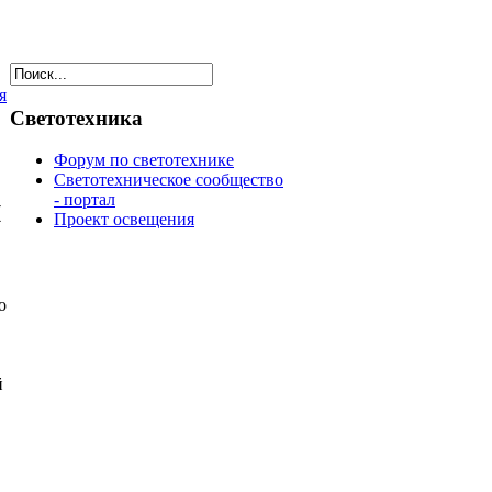
я
Светотехника
Форум по светотехнике
Светотехническое сообщество
и
- портал
Проект освещения
о
й