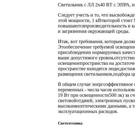
Светильник с ЛЛ 2х40 ВТ с ЭПРА, не
Следует учесть и то, что высвобож
этой мощности, 1 кВткоторой стоит 
повышаютсяпроизводительность и ка
и загрязнения окружающей среды.
Итак, вот требования, которым дол
Этообеспечение требуемой освещенн
присоблюдении нормируемых качеств
выше допустимого уровня,отсутстви
освещениепространства на достаточ
пространстве находятся люди;дости
размещения светильников,подбора цв
В общем случае энергоэффективное 
переменных - числа часов использов
19 Вт при освещенности500 лк) за с
световойотдачей, электронных пуск
высокимиоптическими данными, а та
эксплуатационных расходов.
Светотехника