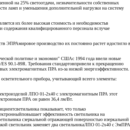
шенной на 25% светоотдачи, незначительности собственных
ти ламп и уменьшения дополнительной нагрузки на систему
ляется их более высокая стоимость и необходимостьв
и содержания квалифицированного персонала вслучае
тв ЭПРАмировое производство их постоянно растет идостигло 
ической политике и экономии" СШАс 1994 года ввели новые
/ES 90.1-89R. Требования стандартовпривели к прекращению
вых электромагнитных ПРА из-за низкой энергоэффективности.
осветительного прибора, учитывающий всеего элементы:
лектроизделий ЛПО 01-2х40 с электромагнитным ПРА этот
ектронным ПРА он равен 36,4 лм/Вт.
ициентсветильника показывает, что только
лектронныйповышает эффективность светильника на
етильника сзеркальной отражающей поверхностью изеркальной
,такой светильник заменяет два светильникаЛПО 01-2х40 с ЭмПРА