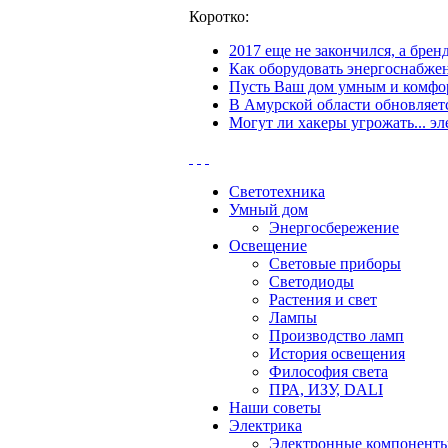
Коротко:
2017 еще не закончился, а бре
Как оборудовать энергоснабжен
Пусть Ваш дом умным и комфор
В Амурской области обновляетс
Могут ли хакеры угрожать... эл
Светотехника
Умный дом
Энергосбережение
Освещение
Световые приборы
Светодиоды
Растения и свет
Лампы
Производство ламп
История освещения
Философия света
ПРА, ИЗУ, DALI
Наши советы
Электрика
Электронные компонент