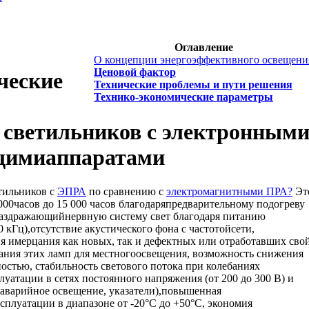
Оглавление
О концепции энергоэффективного освещени
Ценовой фактор
ческие
Технические проблемы и пути решения
Технико-экономические параметры
светильников с электронным
щимиаппаратами
тильников с
ЭПРА
по сравнению с
электромагнитными ПРА?
Эт
000часов до 15 000 часов благодаряпредварительному подогреву
раздражающийнервную систему свет благодаря питанию
кГц),отсутствие акустического фона с частотойсети,
я имерцания как новых, так и дефектных или отработавших сво
вания этих ламп для местногоосвещения, возможность снижения
остью, стабильность светового потока при колебаниях
луатации в сетях постоянного напряжения (от 200 до 300 В) и
(аварийное освещение, указатели),повышенная
сплуатации в диапазоне от -20°С до +50°С, экономия