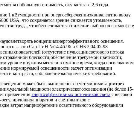
смотря набольшую стоимость, окупается за 2,6 года.
дение 1 кВтмощности при энергосбереженииэквивалентно вводу
$800 USA, что сохраняется зрение,снижается утомляемость,
чество труда, чтообеспечивается снижение выбросов ватмосфер
жнаудовлетворять концепцияэнергоэффективного освещения.
остисогласно Сан ПиН №14-46-96 и СНБ 2.04.05-98
енныхпоказателей (отсутствие пульсациисветового потока
е отраженной блескости,обеспечение требуемой цветности;
ном уровне внужном месте и в нужное время, когда восвещаемом
жение нормируемой освещенности засчет оптимизации
ета и контраста, соблюдениеэкологических требований.
освещение может быть выполнено за счет минимизациитрех
ания,удельной мощности электрическогоосвещения (не более 15-
чет применения
энергоэффективных источников света
с высокой
о-регулирующихаппаратов и светильников с
кже затрат наприобретение осветительного оборудованияи