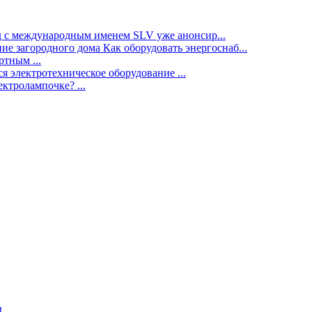
нд с международным именем SLV уже анонсир...
ие загородного дома Как оборудовать энергоснаб...
тным ...
я электротехническое оборудование ...
ектролампочке? ...
ы