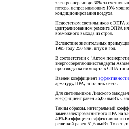
электроэнергии до 30% за счетповы
потерь, непревышающих 10% мощнос
кондиционирования воздуха.
Недостатком светильников с ЭПРА яв
централизованном ремонте ЭПРА ил
возможного выхода из строя.
Вследствие значительных преимущес
1995 году 250 млн. штук в год.
В соответствии с "Актом поэнергет
энергосберегающиестандарты Ashrae
производства иимпорта в США типо
Введен коэффициент
эффективности
арматуру, ПРА, источник света.
Для светильников Лидского заводаэ
коэффициент равен 26,06 лм/Вт. Сэл
Таким образом, интегральный коэфф
заменаэлектромагнитного ПРА на э
40%.Коэффициент эффективности св
решеткой равен 51,6 лм/Вт. То есть