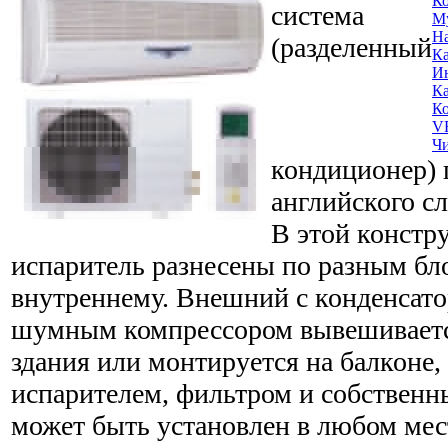
Ко
система
М
На
(разделенный
Ка
И
Ка
К
V
Ч
кондиционер) 
английского сл
В этой конст
испаритель разнесены по разным бл
внутреннему. Внешний с конденсато
шумным компрессором вывешиваетс
здания или монтируется на балконе,
испарителем, фильтром и собствен
может быть установлен в любом мес