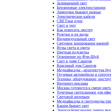
Заливающий свет
Бензиновые электростанции
Лампочки бывают разные
Электрические кабели
СВЕТлые идеи
Свет и уют
Как повесить люстру
Розетки и их виды
Индивидуальный свет
Световое зонирование ванной
Игры света и цвета
Цветная подсветка
Освещение по Фэн-Шуй
Свет в доме Саратов
Красивый дом Саратов
Медиафасады - архитектура бу
Грузовые автомобили и спецте
Техника, оборудование, инстру
Интернет-реклама
Москва готовится к смене цвет
Точечные светильники для офи
Световой интерьер
Медиафасады и светодиоды пр
Каким бывает свет
Энергосберегающие лампы могу