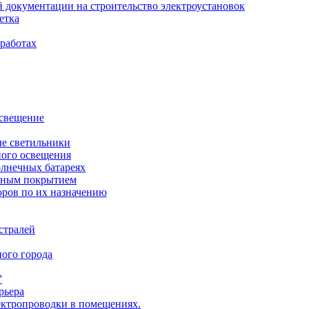
й документации на строительство электроустановок
етка
 работах
освещение
ые светильники
ного освещения
лнечных батареях
сным покрытием
ров по их назначению
стралей
ого города
”
рьера
ектропроводки в помещениях.