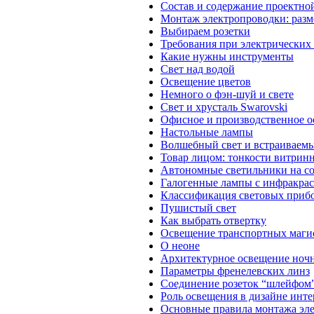
Состав и содержание проектно
Монтаж электропроводки: разм
Выбираем розетки
Требования при электрических
Какие нужны инструменты
Свет над водой
Освещение цветов
Немного о фэн-шуй и свете
Свет и хрусталь Swarovski
Офисное и производственное 
Настольные лампы
Волшебный свет и встраиваем
Товар лицом: тонкости витрин
Автономные светильники на со
Галогенные лампы с инфракра
Классификация световых прибо
Пушистый свет
Как выбрать отвертку
Освещение транспортных маги
О неоне
Архитектурное освещение ночн
Параметры френелевских линз
Соединение розеток “шлейфом
Роль освещения в дизайне инте
Основные правила монтажа эл