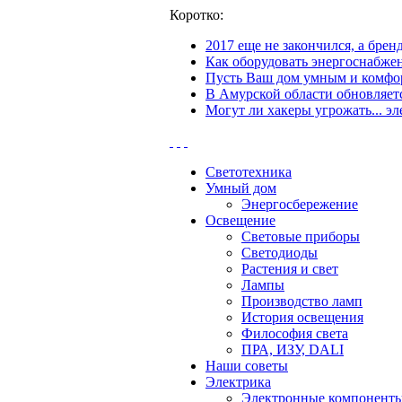
Коротко:
2017 еще не закончился, а бре
Как оборудовать энергоснабжен
Пусть Ваш дом умным и комфор
В Амурской области обновляетс
Могут ли хакеры угрожать... эл
Светотехника
Умный дом
Энергосбережение
Освещение
Световые приборы
Светодиоды
Растения и свет
Лампы
Производство ламп
История освещения
Философия света
ПРА, ИЗУ, DALI
Наши советы
Электрика
Электронные компонент