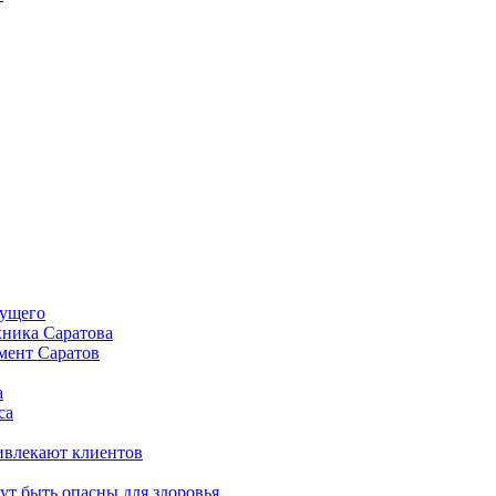
дущего
хника Саратова
мент Саратов
а
са
ивлекают клиентов
т быть опасны для здоровья