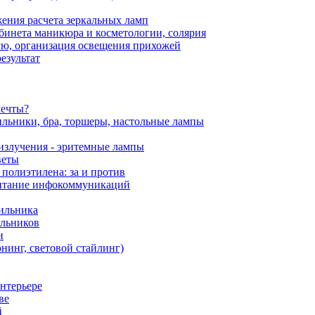
ения расчета зеркальных ламп
бинета маникюра и косметологии, солярия
ю, организация освещения прихожей
езультат
мечты?
ильники, бра, торшеры, настольные лампы
излучения - эритемные лампы
веты
 полиэтилена: за и против
питание инфокоммуникаций
ильника
ильников
и
нинг, световой стайлинг)
нтерьере
ве
й