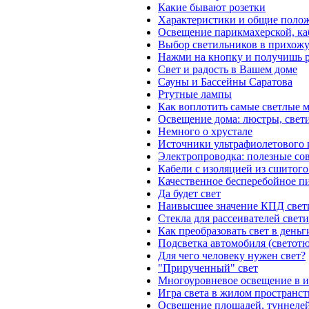
Какие бывают розетки
Характеристики и общие полож
Освещение парикмахерской, ка
Выбор светильников в прихожу
Нажми на кнопку и получишь р
Свет и радость в Вашем доме
Сауны и Бассейны Саратова
Ртутные лампы
Как воплотить самые светлые 
Освещение дома: люстры, свет
Немного о хрустале
Источники ультрафиолетового 
Электропроводка: полезные со
Кабели с изоляцией из сшитого
Качественное бесперебойное 
Да будет свет
Наивысшее значение КПД свет
Стекла для рассеивателей свет
Как преобразовать свет в деньг
Подсветка автомобиля (светотю
Для чего человеку нужен свет?
"Прирученный" свет
Многоуровневое освещение в и
Игра света в жилом пространст
Освещение площадей, туннеле