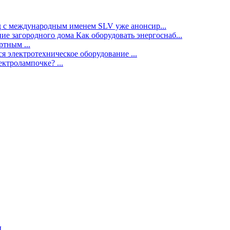
нд с международным именем SLV уже анонсир...
ие загородного дома Как оборудовать энергоснаб...
тным ...
я электротехническое оборудование ...
ектролампочке? ...
ы