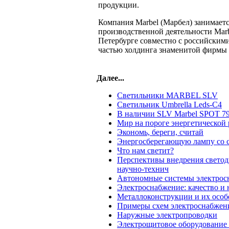
продукции.
Компания Marbel (Марбел) занимает
производственной деятельности Marbe
Петербурге совместно с российскими
частью холдинга знаменитой фирмы
Далее...
Светильники MARBEL SLV
Светильник Umbrella Leds-C4
В наличии SLV Marbel SPOT 7
Мир на пороге энергетической
Экономь, береги, считай
Энергосберегающую лампу со 
Что нам светит?
Перспективы внедрения свето
научно-технич
Автономные системы электрос
Электроснабжение: качество и
Металлоконструкции и их особ
Примеры схем электроснабжен
Наружные электропроводки
Электрощитовое оборудование