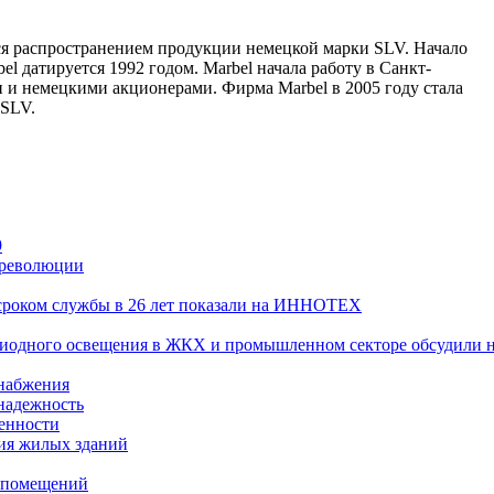
ся распространением продукции немецкой марки SLV. Начало
l датируется 1992 годом. Marbel начала работу в Санкт-
 и немецкими акционерами. Фирма Marbel в 2005 году стала
 SLV.
9
 революции
сроком службы в 26 лет показали на ИННОТЕХ
диодного освещения в ЖКХ и промышленном секторе обсудили 
набжения
 надежность
енности
ия жилых зданий
 помещений